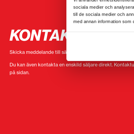
sociala medier och analysera 
till de sociala medier och a
med annan information som du 
KONTAKTA SÄLJ
Skicka meddelande till säljaren av Volvo EW 140 D.
Du kan även kontakta en enskild säljare direkt. Kontaktu
på sidan.