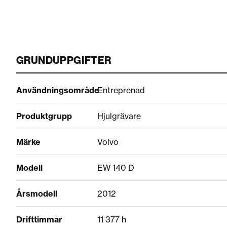
GRUNDUPPGIFTER
Användningsområde
Entreprenad
Produktgrupp
Hjulgrävare
Märke
Volvo
Modell
EW 140 D
Årsmodell
2012
Drifttimmar
11 377 h