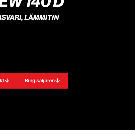
EW 140 D
ASVARI, LÄMMITIN
kt
Ring säljaren