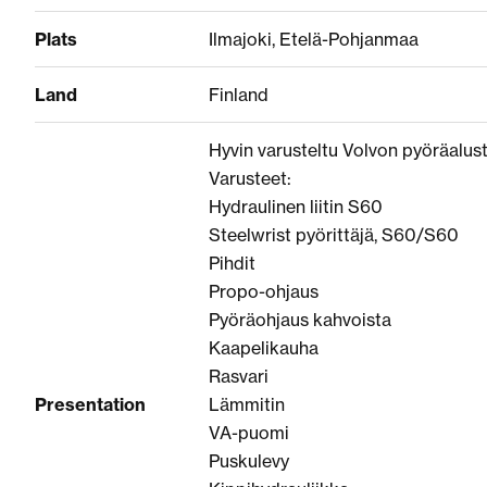
Plats
Ilmajoki, Etelä-Pohjanmaa
Land
Finland
Hyvin varusteltu Volvon pyöräalust
Varusteet:
Hydraulinen liitin S60
Steelwrist pyörittäjä, S60/S60
Pihdit
Propo-ohjaus
Pyöräohjaus kahvoista
Kaapelikauha
Rasvari
Presentation
Lämmitin
VA-puomi
Puskulevy