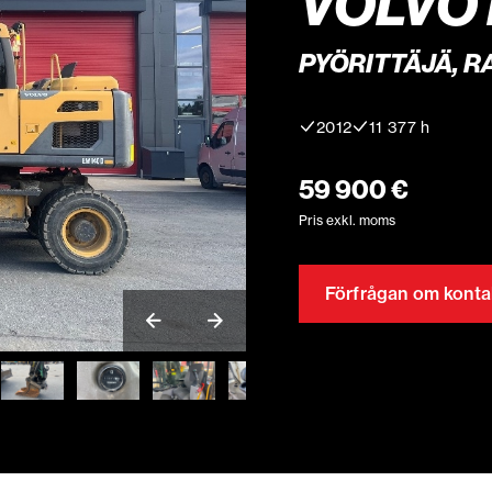
VOLVO 
PYÖRITTÄJÄ, R
2012
11 377 h
59 900 €
Pris exkl. moms
Förfrågan om konta