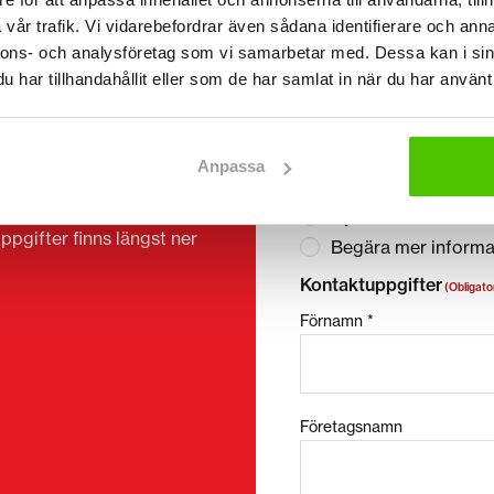
vår trafik. Vi vidarebefordrar även sådana identifierare och anna
nnons- och analysföretag som vi samarbetar med. Dessa kan i sin
har tillhandahållit eller som de har samlat in när du har använt 
AREN
”
(Obligatorisk)
” anger o
Jag vill
(Obligatorisk)
Anpassa
Köpa
Hyra
ppgifter finns längst ner
Begära mer informa
Kontaktuppgifter
(Obligato
Förnamn *
Företagsnamn