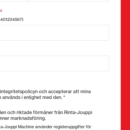
k)
58401234567)
 integritetspolicyn och accepterar att mina
h används i enlighet med den. *
nden och riktade förmåner från Rinta-Jouppi
nner marknadsföring.
ta-Jouppi Machine använder registeruppgifter för