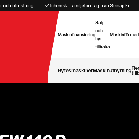
 och utrustning
Inhemskt familjeföretag från Seinäjoki
Sälj
och
Maskinfinansiering
Maskinförmed
hyr
tillbaka
Re
Bytesmaskiner
Maskinuthyrning
til