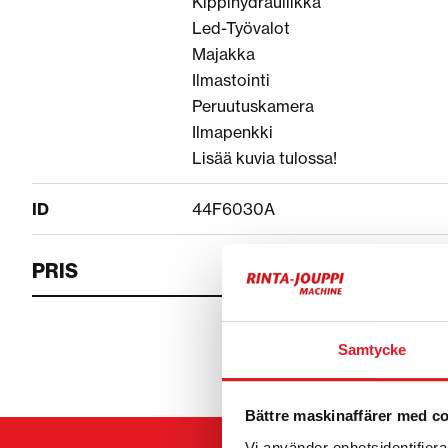
Kippihydrauliikka
Led-Työvalot
Majakka
Ilmastointi
Peruutuskamera
Ilmapenkki
Lisää kuvia tulossa!
ID
44F6030A
PRIS
Samtycke
Bättre maskinaffärer med c
Vi använder enhetsidentifierar