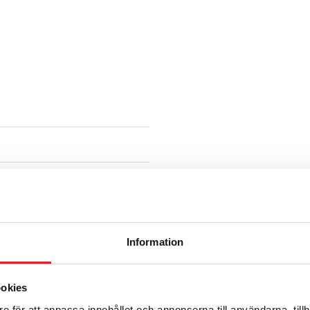
Information
ookies
e för att anpassa innehållet och annonserna till användarna, tillh