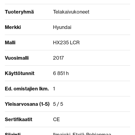
Tuoteryhmä
Telakaivukoneet
Merkki
Hyundai
Malli
HX235 LCR
Vuosimalli
2017
Käyttötunnit
6 851 h
Ed. omistajien lkm.
1
Yleisarvosana (1-5)
5 / 5
Sertifikaatit
CE
Sijainti
Ilmajoki, Etelä-Pohjanmaa