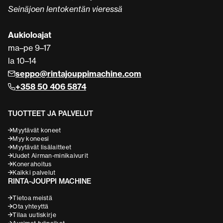
Seinäjoen lentokentän vieressä
Aukioloajat
ma–pe 9–17
la 10–14
seppo@rintajouppimachine.com
+358 50 406 5874
TUOTTEET JA PALVELUT
Myytävät koneet
Myy koneesi
Myytävät lisälaitteet
Uudet Airman-minikaivurit
Konerahoitus
Kaikki palvelut
RINTA-JOUPPI MACHINE
Tietoa meistä
Ota yhteyttä
Tilaa uutiskirje