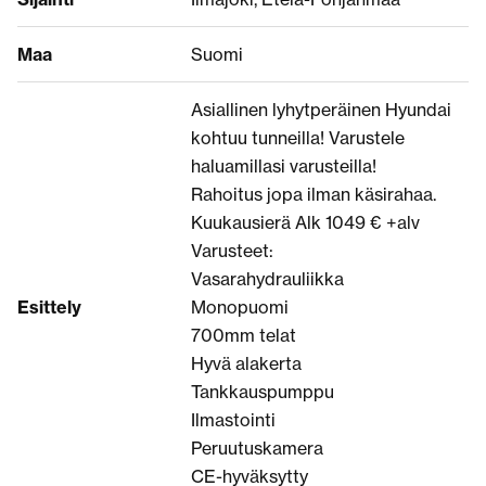
Maa
Suomi
Asiallinen lyhytperäinen Hyundai
kohtuu tunneilla! Varustele
haluamillasi varusteilla!
Rahoitus jopa ilman käsirahaa.
Kuukausierä Alk 1049 € +alv
Varusteet:
Vasarahydrauliikka
Esittely
Monopuomi
700mm telat
Hyvä alakerta
Tankkauspumppu
Ilmastointi
Peruutuskamera
CE-hyväksytty