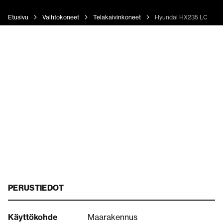
Etusivu
Vaihtokoneet
Telakaivinkoneet
Hyundai HX235 LCR
PERUSTIEDOT
Käyttökohde
Maarakennus