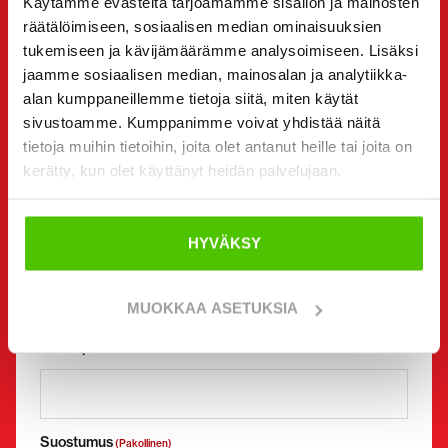
Käytämme evästeitä tarjoamamme sisällön ja mainosten
Yhteystiedot
(Pakollinen)
räätälöimiseen, sosiaalisen median ominaisuuksien
Etunimi *
Sukunimi *
tukemiseen ja kävijämäärämme analysoimiseen. Lisäksi
jaamme sosiaalisen median, mainosalan ja analytiikka-
alan kumppaneillemme tietoja siitä, miten käytät
sivustoamme. Kumppanimme voivat yhdistää näitä
Yrityksen nimi
Y-tunnus
tietoja muihin tietoihin, joita olet antanut heille tai joita on
kerätty, kun olet käyttänyt heidän palvelujaan.
Puhelinnumero
(Pakollinen)
HYVÄKSY
Ilman välilyöntejä (esim. +358401234567)
MUOKKAA ASETUKSIA
Sähköposti
(Pakollinen)
Suostumus
(Pakollinen)