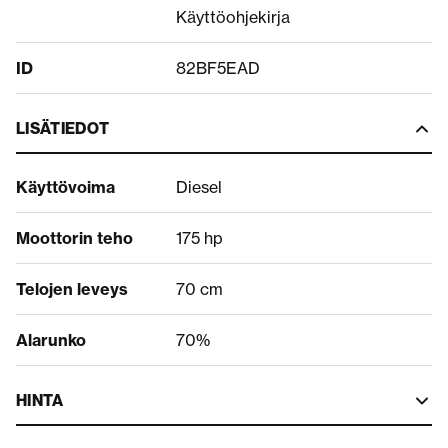
Käyttöohjekirja
ID
82BF5EAD
LISÄTIEDOT
Käyttövoima
Diesel
Moottorin teho
175 hp
Telojen leveys
70 cm
Alarunko
70%
HINTA