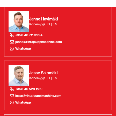
Janne Havimäki
Konemyyjä, FI | EN
+358 40 711 3994
janne@rintajouppimachine.com
WhatsApp
Jesse Salomäki
Konemyyjä, FI | EN
+358 40 528 1189
jesse@rintajouppimachine.com
WhatsApp