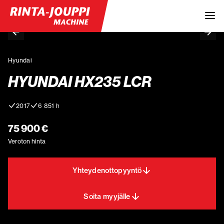
Hyundai
HYUNDAI HX235 LCR
2017
6 851 h
75 900 €
Veroton hinta
Yhteydenottopyyntö
Soita myyjälle