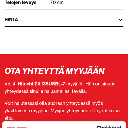
Telojen leveys
70 cm
HINTA
OTA YHTEYTTÄ MYYJÄÄN
Viesti
Hitachi ZX135USBL-7
myyjälle. Hän on sinuun
yhteydessä sinulle haluamallasi tavalla.
Voit halutessasi olla suoraan yhteydessä myös
yksittäiseen myyjään. Myyjän yhteystiedot löydät sivun
alta.