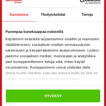
Haluan
(Pakollinen)
Ostaa
Suostumus
Yksityiskohdat
Tietoja
Vuokrata
Kysyä lisätietoja
Yhteystiedot
(Pakollinen)
Parempaa konekauppaa evästeillä
Etunimi *
Sukunimi *
Käytämme evästeitä tarjoamamme sisällön ja mainosten
räätälöimiseen, sosiaalisen median ominaisuuksien
tukemiseen ja kävijämäärämme analysoimiseen. Lisäksi
jaamme sosiaalisen median, mainosalan ja analytiikka-
Yrityksen nimi
Y-tunnus
alan kumppaneillemme tietoja siitä, miten käytät
sivustoamme. Kumppanimme voivat yhdistää näitä
tietoja muihin tietoihin, joita olet antanut heille tai joita on
kerätty, kun olet käyttänyt heidän palvelujaan.
Puhelinnumero
(Pakollinen)
Ilman välilyöntejä (esim. +358401234567)
HYVÄKSY