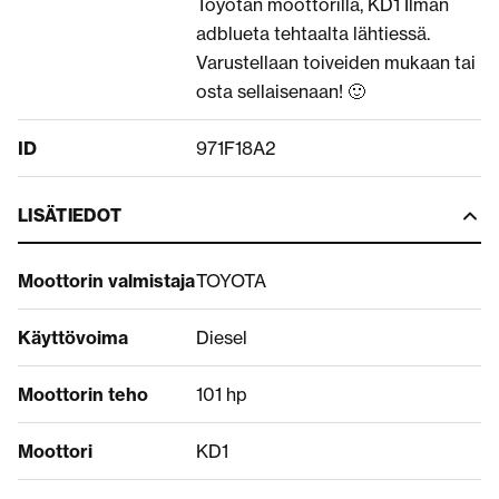
Toyotan moottorilla, KD1 Ilman
adblueta tehtaalta lähtiessä.
Varustellaan toiveiden mukaan tai
osta sellaisenaan! 🙂
ID
971F18A2
LISÄTIEDOT
Moottorin valmistaja
TOYOTA
Käyttövoima
Diesel
Moottorin teho
101 hp
Moottori
KD1