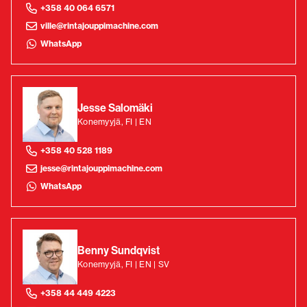
+358 40 064 6571
ville@rintajouppimachine.com
WhatsApp
Jesse Salomäki
Konemyyjä, FI | EN
+358 40 528 1189
jesse@rintajouppimachine.com
WhatsApp
Benny Sundqvist
Konemyyjä, FI | EN | SV
+358 44 449 4223