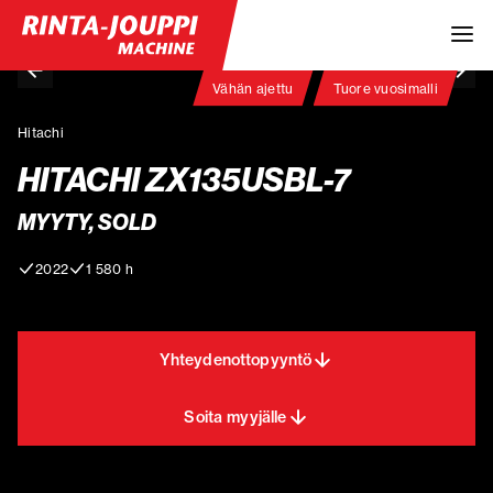
Vähän ajettu
Tuore vuosimalli
Hitachi
HITACHI ZX135USBL-7
MYYTY, SOLD
2022
1 580 h
Yhteydenottopyyntö
Soita myyjälle