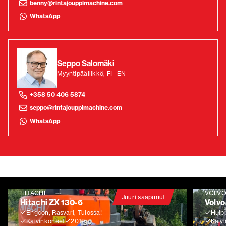
benny@rintajouppimachine.com
WhatsApp
Seppo Salomäki
Myyntipäällikkö, FI | EN
+358 50 406 5874
seppo@rintajouppimachine.com
WhatsApp
HITACHI
VOLV
Juuri saapunut
Hitachi ZX 130-6
Volvo
Engcon, Rasvari, Tulossa!
Huip
Kaivinkoneet
2019
Kaiv