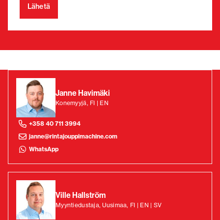
Janne Havimäki
Konemyyjä, FI | EN
+358 40 711 3994
janne@rintajouppimachine.com
WhatsApp
Ville Hallström
Myyntiedustaja, Uusimaa, FI | EN | SV