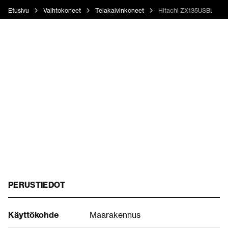
Etusivu
Vaihtokoneet
Telakaivinkoneet
Hitachi ZX135USBL-7
PERUSTIEDOT
Käyttökohde
Maarakennus