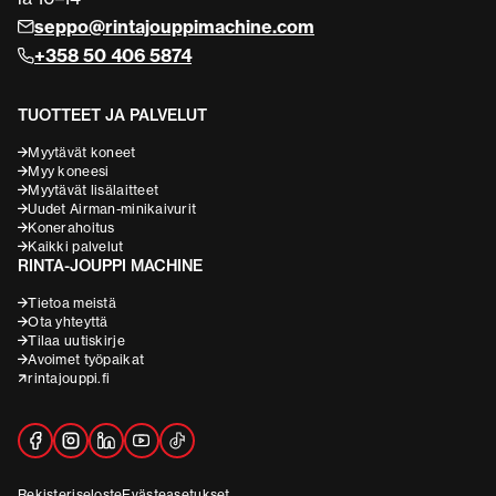
seppo@rintajouppimachine.com
+358 50 406 5874
TUOTTEET JA PALVELUT
Myytävät koneet
Myy koneesi
Myytävät lisälaitteet
Uudet Airman-minikaivurit
Konerahoitus
Kaikki palvelut
RINTA-JOUPPI MACHINE
Tietoa meistä
Ota yhteyttä
Tilaa uutiskirje
Avoimet työpaikat
rintajouppi.fi
Rekisteriseloste
Evästeasetukset