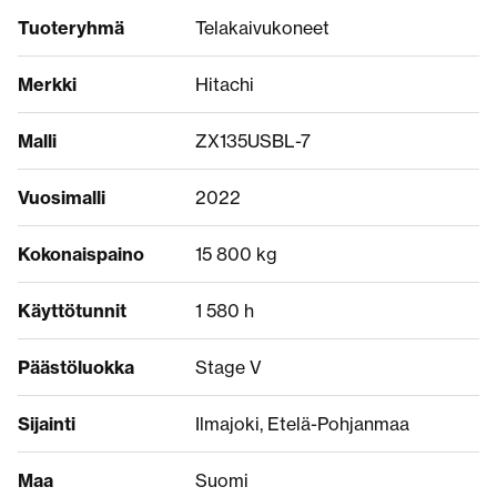
Tuoteryhmä
Telakaivukoneet
Merkki
Hitachi
Malli
ZX135USBL-7
Vuosimalli
2022
Kokonaispaino
15 800 kg
Käyttötunnit
1 580 h
Päästöluokka
Stage V
Sijainti
Ilmajoki, Etelä-Pohjanmaa
Maa
Suomi