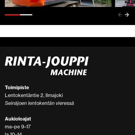
Toimipiste
Lentokentäntie 2, Ilmajoki
Seinäjoen lentokentän vieressä
Aukioloajat
ma–pe 9–17
la 10–14