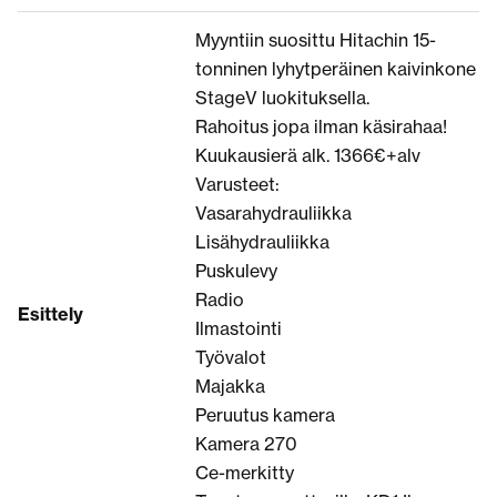
Myyntiin suosittu Hitachin 15-
tonninen lyhytperäinen kaivinkone
StageV luokituksella.
Rahoitus jopa ilman käsirahaa!
Kuukausierä alk. 1366€+alv
Varusteet:
Vasarahydrauliikka
Lisähydrauliikka
Puskulevy
Radio
Esittely
Ilmastointi
Työvalot
Majakka
Peruutus kamera
Kamera 270
Ce-merkitty