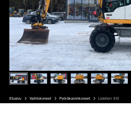
Etusivu
Vaihtokoneet
Pyöräkaivinkoneet
Liebherr 912