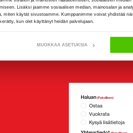
iseen. Lisäksi jaamme sosiaalisen median, mainosalan ja analy
, miten käytät sivustoamme. Kumppanimme voivat yhdistää näitä t
n kerätty, kun olet käyttänyt heidän palvelujaan.
MUOKKAA ASETUKSIA
Haluan
(Pakollinen)
Ostaa
Vuokrata
Kysyä lisätietoja
Yhteystiedot