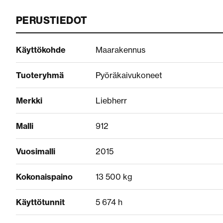
PERUSTIEDOT
Käyttökohde
Maarakennus
Tuoteryhmä
Pyöräkaivukoneet
Merkki
Liebherr
Malli
912
Vuosimalli
2015
Kokonaispaino
13 500 kg
Käyttötunnit
5 674 h