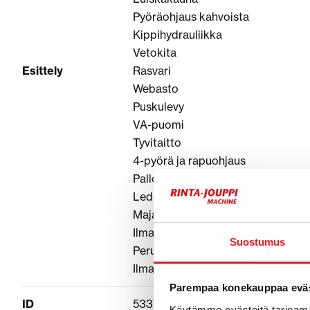
Pyöräohjaus kahvoista
Kippihydrauliikka
Vetokita
Esittely
Rasvari
Webasto
Puskulevy
VA-puomi
Tyvitaitto
4-pyörä ja rapuohjaus
Pallorenkaat
Led-Työvalot
Majakka
Ilmastointi
Suostumus
Peruutuskamera
Ilmapenkki
Parempaa konekauppaa eväs
ID
5337947B
Käytämme evästeitä tarjoama