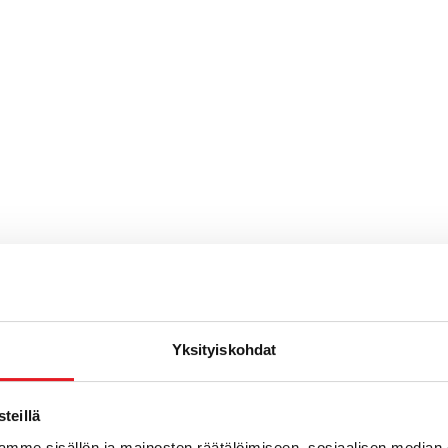
Yksityiskohdat
teillä
mme sisällön ja mainosten räätälöimiseen, sosiaalisen median