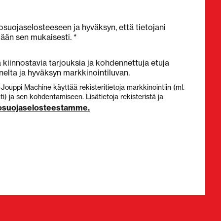
osuojaselosteeseen ja hyväksyn, että tietojani
tään sen mukaisesti. *
kiinnostavia tarjouksia ja kohdennettuja etuja
elta ja hyväksyn markkinointiluvan.
-Jouppi Machine käyttää rekisteritietoja markkinointiin (ml.
) ja sen kohdentamiseen. Lisätietoja rekisteristä ja
tosuojaselosteestamme.