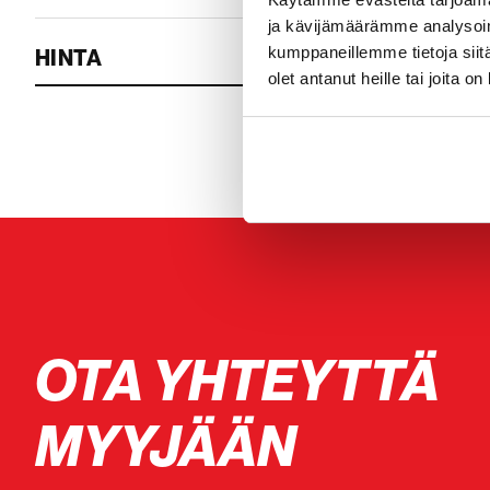
ja kävijämäärämme analysoim
kumppaneillemme tietoja siitä
HINTA
olet antanut heille tai joita o
OTA YHTEYTTÄ
MYYJÄÄN