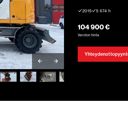
2015
5 674 h
104 900 €
Veroton hinta
Yhteydenottopyynt