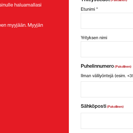
(Pakollinen)
inulle haluamallasi
Etunimi *
seen myyjään. Myyjän
Yrityksen nimi
Puhelinnumero
(Pakollinen)
Ilman välilyöntejä (esim. 
Sähköposti
(Pakollinen)