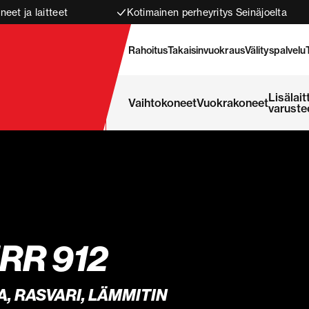
neet ja laitteet
Kotimainen perheyritys Seinäjoelta
Rahoitus
Takaisinvuokraus
Välityspalvelu
Lisälait
Vaihtokoneet
Vuokrakoneet
varuste
RR 912
, RASVARI, LÄMMITIN