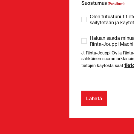
Suostumus
(Pakollinen)
Olen tutustunut tiet
säilytetään ja käyte
Haluan saada minua 
Rinta-Jouppi Machin
J. Rinta-Jouppi Oy ja Rinta
sähköinen suoramarkkinointi
tie
tietojen käytöstä saat