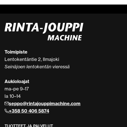
Toimipiste
Lentokentäntie 2, Ilmajoki
Seinäjoen lentokentän vieressä
Aukioloajat
ma–pe 9–17
la 10–14
seppo@rintajouppimachine.com
+358 50 406 5874
TUOTTEET JA PALVELUT