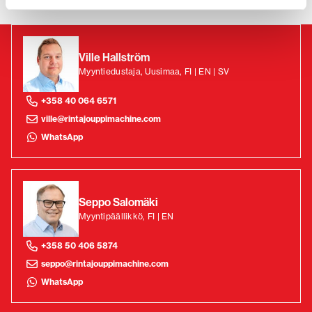
Ville Hallström
Myyntiedustaja, Uusimaa, FI | EN | SV
+358 40 064 6571
ville@rintajouppimachine.com
WhatsApp
Seppo Salomäki
Myyntipäällikkö, FI | EN
+358 50 406 5874
seppo@rintajouppimachine.com
WhatsApp