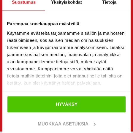
Suostumus
(Pakollinen)
Suostumus
Yksityiskohdat
Tietoja
Olen tutustunut tietosuojaselosteeseen ja hyväksyn,
että tietojani säilytetään ja käytetään sen
mukaisesti. *
Parempaa konekauppaa evästeillä
Käytämme evästeitä tarjoamamme sisällön ja mainosten
Haluan saada minua kiinnostavia tarjouksia ja
räätälöimiseen, sosiaalisen median ominaisuuksien
kohdennettuja etuja Rinta-Jouppi Machinelta ja
tukemiseen ja kävijämäärämme analysoimiseen. Lisäksi
hyväksyn markkinointiluvan.
jaamme sosiaalisen median, mainosalan ja analytiikka-
J. Rinta-Jouppi Oy ja Rinta-Jouppi Machine käyttää
rekisteritietoja markkinointiin (ml. sähköinen suoramarkkinointi)
alan kumppaneillemme tietoja siitä, miten käytät
ja sen kohdentamiseen. Lisätietoja rekisteristä ja tietojen
sivustoamme. Kumppanimme voivat yhdistää näitä
tietosuojaselosteestamme.
käytöstä saat
tietoja muihin tietoihin, joita olet antanut heille tai joita on
kerätty, kun olet käyttänyt heidän palvelujaan.
HYVÄKSY
MUOKKAA ASETUKSIA