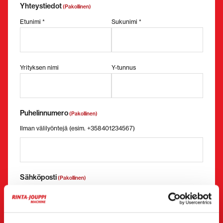
Yhteystiedot
(Pakollinen)
Etunimi *
Sukunimi *
Yrityksen nimi
Y-tunnus
Puhelinnumero
(Pakollinen)
Ilman välilyöntejä (esim. +358401234567)
Sähköposti
(Pakollinen)