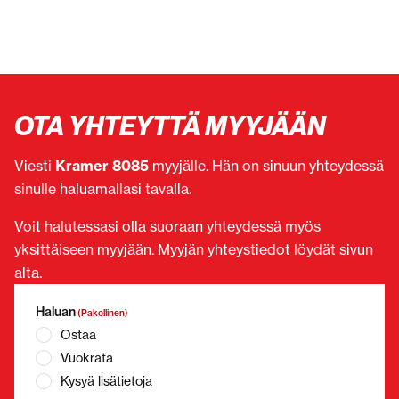
OTA YHTEYTTÄ MYYJÄÄN
Viesti
Kramer 8085
myyjälle. Hän on sinuun yhteydessä
sinulle haluamallasi tavalla.
Voit halutessasi olla suoraan yhteydessä myös
yksittäiseen myyjään. Myyjän yhteystiedot löydät sivun
alta.
Haluan
(Pakollinen)
Ostaa
Vuokrata
Kysyä lisätietoja