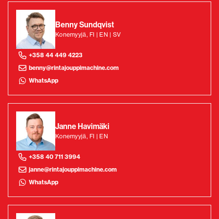
Benny Sundqvist
Konemyyjä, FI | EN | SV
+358 44 449 4223
benny@rintajouppimachine.com
WhatsApp
Janne Havimäki
Konemyyjä, FI | EN
+358 40 711 3994
janne@rintajouppimachine.com
WhatsApp