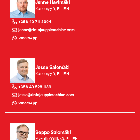
Janne Havimäki
Konemyyjä, FI | EN
+358 40 711 3994
janne@rintajouppimachine.com
WhatsApp
Jesse Salomäki
Konemyyjä, FI | EN
+358 40 528 1189
jesse@rintajouppimachine.com
WhatsApp
Seppo Salomäki
Myyntipäällikkö, FI | EN