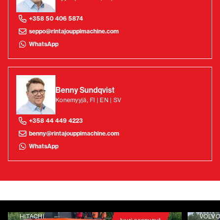
+358 50 406 5874
seppo@rintajouppimachine.com
WhatsApp
Benny Sundqvist
Konemyyjä, FI | EN | SV
+358 44 449 4223
benny@rintajouppimachine.com
WhatsApp
HITACHI
VOLV