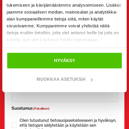
tukemiseen ja kävijämäärämme analysoimiseen. Lisäksi
jaamme sosiaalisen median, mainosalan ja analytiikka-
Yrityksen nimi
Y-tunnus
alan kumppaneillemme tietoja siitä, miten käytät
sivustoamme. Kumppanimme voivat yhdistää näitä
tietoja muihin tietoihin, joita olet antanut heille tai joita on
kerätty, kun olet käyttänyt heidän palvelujaan.
Puhelinnumero
(Pakollinen)
Ilman välilyöntejä (esim. +358401234567)
HYVÄKSY
MUOKKAA ASETUKSIA
Sähköposti
(Pakollinen)
Suostumus
(Pakollinen)
Olen tutustunut tietosuojaselosteeseen ja hyväksyn,
että tietojani säilytetään ja käytetään sen