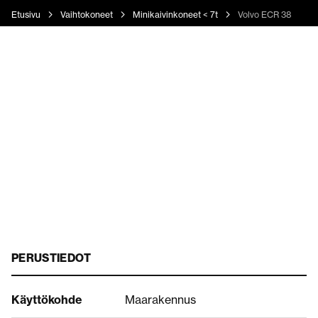
Etusivu
Vaihtokoneet
Minikaivinkoneet < 7t
Volvo ECR 38
PERUSTIEDOT
Käyttökohde
Maarakennus