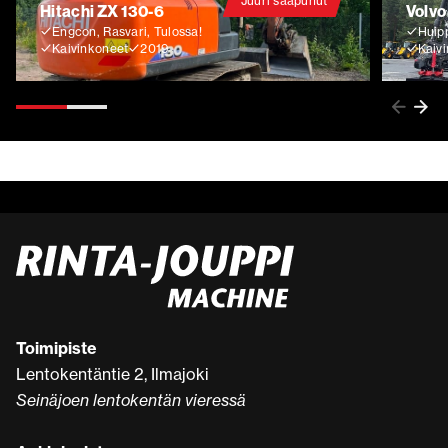
Juuri saapunut
Hitachi ZX 130-6
Volvo
Engcon, Rasvari, Tulossa!
Huip
Kaivinkoneet
2019
Kaiv
Toimipiste
Lentokentäntie 2, Ilmajoki
Seinäjoen lentokentän vieressä