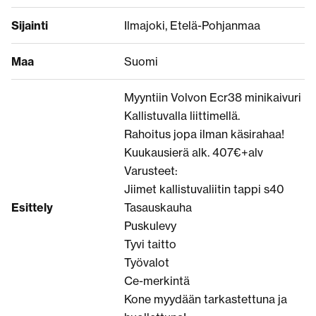
Sijainti
Ilmajoki, Etelä-Pohjanmaa
Maa
Suomi
Myyntiin Volvon Ecr38 minikaivuri
Kallistuvalla liittimellä.
Rahoitus jopa ilman käsirahaa!
Kuukausierä alk. 407€+alv
Varusteet:
Jiimet kallistuvaliitin tappi s40
Esittely
Tasauskauha
Puskulevy
Tyvi taitto
Työvalot
Ce-merkintä
Kone myydään tarkastettuna ja