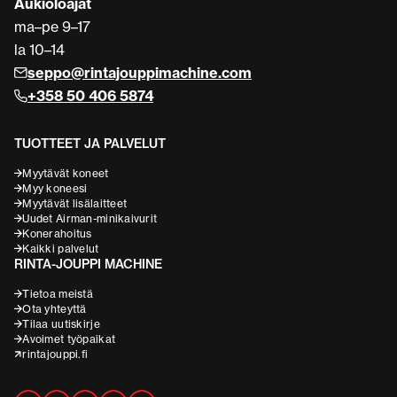
Aukioloajat
ma–pe 9–17
la 10–14
seppo@rintajouppimachine.com
+358 50 406 5874
TUOTTEET JA PALVELUT
Myytävät koneet
Myy koneesi
Myytävät lisälaitteet
Uudet Airman-minikaivurit
Konerahoitus
Kaikki palvelut
RINTA-JOUPPI MACHINE
Tietoa meistä
Ota yhteyttä
Tilaa uutiskirje
Avoimet työpaikat
rintajouppi.fi