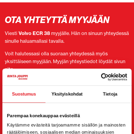
OTA YHTEYTTÄ MYYJÄÄN
Viesti
Volvo ECR 38
myyjälle. Hän on sinuun yhteydessä
sinulle haluamallasi tavalla.
Voit halutessasi olla suoraan yhteydessä myös
yksittäiseen myyjään. Myyjän yhteystiedot löydät sivun
alta.
Haluan
(Pakollinen)
Ostaa
Suostumus
Yksityiskohdat
Tietoja
Vuokrata
Kysyä lisätietoja
Yhteystiedot
Parempaa konekauppaa evästeillä
(Pakollinen)
Käytämme evästeitä tarjoamamme sisällön ja mainosten
Etunimi *
Sukunimi *
räätälöimiseen, sosiaalisen median ominaisuuksien