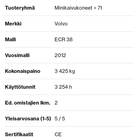
Tuoteryhmä
Minikaivukoneet < 7t
Merkki
Volvo
Malli
ECR 38
Vuosimalli
2012
Kokonaispaino
3 425 kg
Käyttötunnit
3 254 h
Ed. omistajien lkm.
2
Yleisarvosana (1-5)
5 / 5
Sertifikaatit
CE