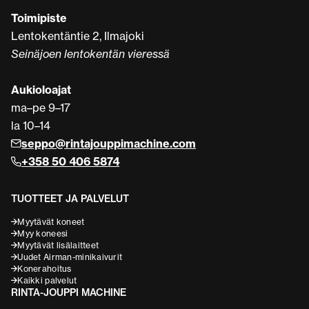
Toimipiste
Lentokentäntie 2, Ilmajoki
Seinäjoen lentokentän vieressä
Aukioloajat
ma–pe 9–17
la 10–14
seppo@rintajouppimachine.com
+358 50 406 5874
TUOTTEET JA PALVELUT
Myytävät koneet
Myy koneesi
Myytävät lisälaitteet
Uudet Airman-minikaivurit
Konerahoitus
Kaikki palvelut
RINTA-JOUPPI MACHINE