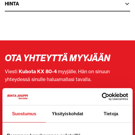
HINTA
OTA YHTEYTTÄ MYYJÄÄN
Viesti
Kubota KX 80-4
myyjälle. Hän on sinuun
yhteydessä sinulle haluamallasi tavalla.
Voit halutessasi olla suoraan yhteydessä myös
yksittäiseen myyjään. Myyjän yhteystiedot löydät sivun
alta.
Suostumus
Yksityiskohdat
Tietoja
Haluan
(Pakollinen)
Ostaa