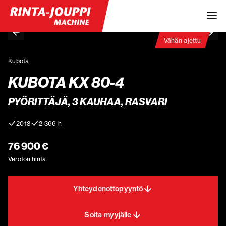
Vähän ajettu
Kubota
KUBOTA KX 80-4
PYÖRITTÄJÄ, 3 KAUHAA, RASVARI
2018
2 366 h
76 900 €
Veroton hinta
Yhteydenottopyyntö
Soita myyjälle