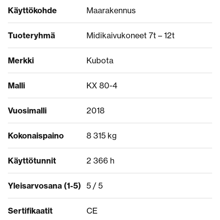
Käyttökohde
Maarakennus
Tuoteryhmä
Midikaivukoneet 7t – 12t
Merkki
Kubota
Malli
KX 80-4
Vuosimalli
2018
Kokonaispaino
8 315 kg
Käyttötunnit
2 366 h
Yleisarvosana (1-5)
5 / 5
Sertifikaatit
CE