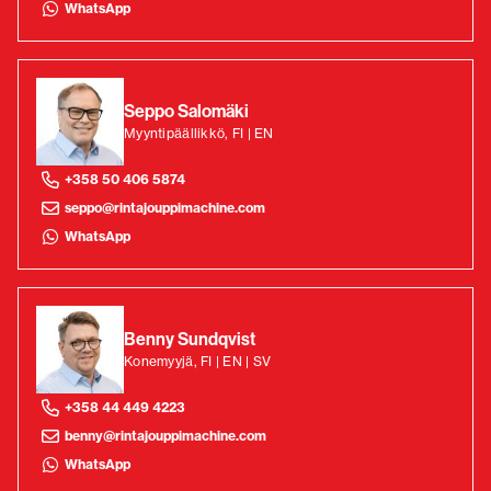
WhatsApp
Seppo Salomäki
Myyntipäällikkö, FI | EN
+358 50 406 5874
seppo@rintajouppimachine.com
WhatsApp
Benny Sundqvist
Konemyyjä, FI | EN | SV
+358 44 449 4223
benny@rintajouppimachine.com
WhatsApp