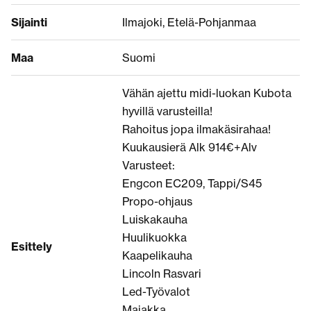
Sijainti
Ilmajoki, Etelä-Pohjanmaa
Maa
Suomi
Vähän ajettu midi-luokan Kubota
hyvillä varusteilla!
Rahoitus jopa ilmakäsirahaa!
Kuukausierä Alk 914€+Alv
Varusteet:
Engcon EC209, Tappi/S45
Propo-ohjaus
Luiskakauha
Huulikuokka
Esittely
Kaapelikauha
Lincoln Rasvari
Led-Työvalot
Majakka