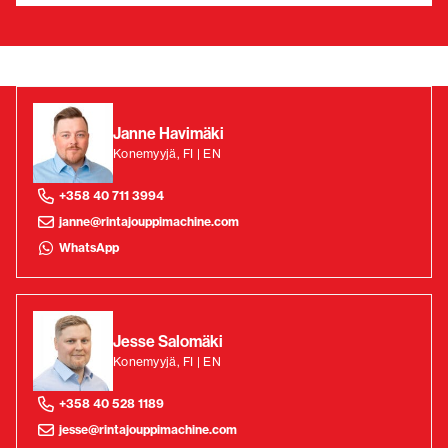
Janne Havimäki
Konemyyjä, FI | EN
+358 40 711 3994
janne@rintajouppimachine.com
WhatsApp
Jesse Salomäki
Konemyyjä, FI | EN
+358 40 528 1189
jesse@rintajouppimachine.com