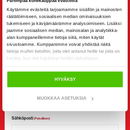
Parempaa konekauppaa evästeillä
Vuokrata
Kysyä lisätietoja
Käytämme evästeitä tarjoamamme sisällön ja mainosten
räätälöimiseen, sosiaalisen median ominaisuuksien
Yhteystiedot
(Pakollinen)
tukemiseen ja kävijämäärämme analysoimiseen. Lisäksi
Etunimi *
Sukunimi *
jaamme sosiaalisen median, mainosalan ja analytiikka-
alan kumppaneillemme tietoja siitä, miten käytät
sivustoamme. Kumppanimme voivat yhdistää näitä
tietoja muihin tietoihin, joita olet antanut heille tai joita on
Yrityksen nimi
Y-tunnus
kerätty, kun olet käyttänyt heidän palvelujaan.
HYVÄKSY
Puhelinnumero
(Pakollinen)
Ilman välilyöntejä (esim. +358401234567)
MUOKKAA ASETUKSIA
Sähköposti
(Pakollinen)