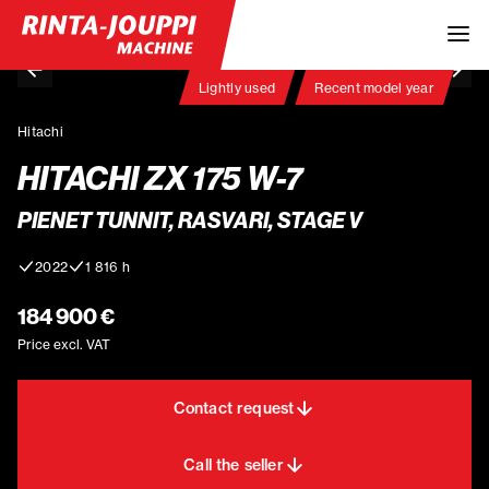
Lightly used
Recent model year
Hitachi
HITACHI ZX 175 W-7
PIENET TUNNIT, RASVARI, STAGE V
2022
1 816 h
184 900 €
Price excl. VAT
Contact request
Call the seller