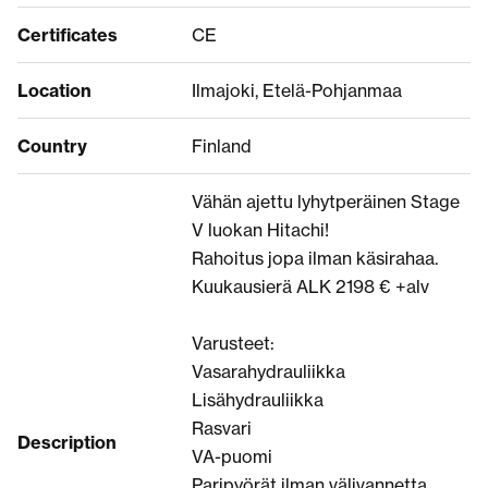
Certificates
CE
Location
Ilmajoki, Etelä-Pohjanmaa
Country
Finland
Vähän ajettu lyhytperäinen Stage
V luokan Hitachi!
Rahoitus jopa ilman käsirahaa.
Kuukausierä ALK 2198 € +alv
Varusteet:
Vasarahydrauliikka
Lisähydrauliikka
Rasvari
Description
VA-puomi
Paripyörät ilman välivannetta