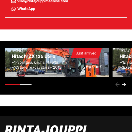
ville@rintajouppimachine.com
WhatsApp
HITACHI
HITAC
Just arrived
Hitachi ZX 135 US-6
Hitac
Pyörittäjä, kauha, Rasvari, Ym!
Engco
€
114 900
Crawler excavators
2018
Exca