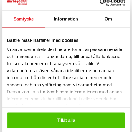
kompaktmaskiner och komponenter som är utvecklade
för att fungera i krävande arbetsförhållanden.
Samtycke
Information
Om
Motorerna används ofta i grävmaskiner, lastare,
generatorer och annan utrustning där stabil drift är
viktig.
Bättre maskinaffärer med cookies
Vi använder enhetsidentifierare för att anpassa innehållet
En av Yuchais största styrkor är kombinationen av
och annonserna till användarna, tillhandahålla funktioner
effektivitet och hållbarhet. Motorerna är konstruerade
för sociala medier och analysera vår trafik. Vi
för att leverera bra prestanda med låg
vidarebefordrar även sådana identifierare och annan
bränsleförbrukning, vilket bidrar till lägre
information från din enhet till de sociala medier och
driftkostnader.
annons- och analysföretag som vi samarbetar med.
Dessa kan i sin tur kombinera informationen med annan
Mångsidighet är också en viktig egenskap. Yuchais
information som du har tillhandahållit eller som de har
motorer och maskiner kan anpassas till olika
samlat in när du har använt deras tjänster.
användningsområden inom bygg, lantbruk och industri,
vilket gör dem till en flexibel lösning.
Tillåt alla
Yuchai satsar också på utveckling och modern teknik.