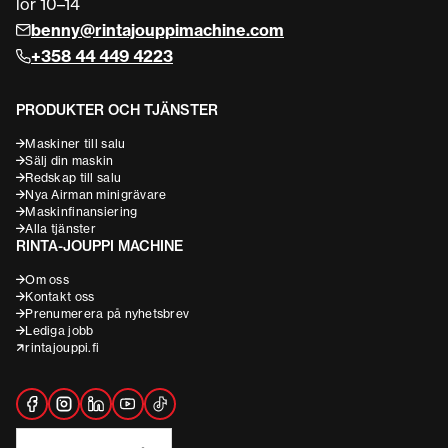
lör 10–14
benny@rintajouppimachine.com
+358 44 449 4223
PRODUKTER OCH TJÄNSTER
Maskiner till salu
Sälj din maskin
Redskap till salu
Nya Airman minigrävare
Maskinfinansiering
Alla tjänster
RINTA-JOUPPI MACHINE
Om oss
Kontakt oss
Prenumerera på nyhetsbrev
Lediga jobb
rintajouppi.fi