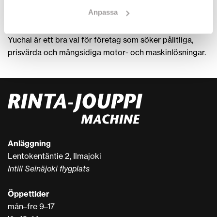
Företaget arbetar med att förbättra utsläppsnivåer,
Anpassa
prestanda och effektivitet för att möta framtidens krav.
Yuchai är ett bra val för företag som söker pålitliga,
prisvärda och mångsidiga motor- och maskinlösningar.
Anläggning
Lentokentäntie 2, Ilmajoki
Intill Seinäjoki flygplats
Öppettider
mån–fre 9–17