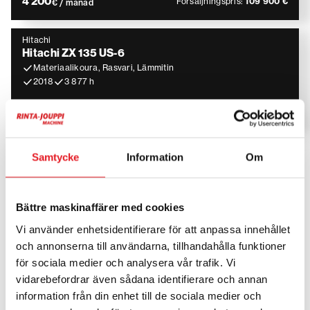
4 200
Försäljningspris:
109 900 €
€ / månad
Hitachi
Hitachi ZX 135 US-6
Materiaalikoura, Rasvari, Lämmitin
2018
3 877 h
4 500
Försäljningspris:
104 900 €
€ / månad
Samtycke
Information
Om
Hyra bandgrävare – kraftfull
lösning för krävande arbeten
Bättre maskinaffärer med cookies
Bandgrävare är särskilt lämpade för krävande arbeten
Vi använder enhetsidentifierare för att anpassa innehållet
såsom större schaktningsprojekt, markberedning och
och annonserna till användarna, tillhandahålla funktioner
infrastrukturbyggen. Larvbanden ger utmärkt stabilitet
för sociala medier och analysera vår trafik. Vi
och framkomlighet i mjuk och ojämn terräng.
vidarebefordrar även sådana identifierare och annan
information från din enhet till de sociala medier och
Hyra ger flexibilitet i projektplaneringen. Maskinen