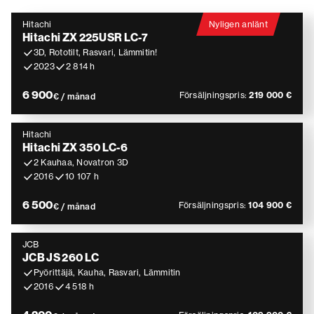
Hitachi
Nyligen anlänt
Hitachi ZX 225USR LC-7
3D, Rototilt, Rasvari, Lämmitin!
2023
2 814 h
6 900
Försäljningspris:
219 000 €
€ / månad
Hitachi
Hitachi ZX 350 LC-6
2 Kauhaa, Novatron 3D
2016
10 107 h
6 500
Försäljningspris:
104 900 €
€ / månad
JCB
JCB JS 260 LC
Pyörittäjä, Kauha, Rasvari, Lämmitin
2016
4 518 h