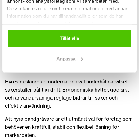
annons- och analysföretag som vi samarbetar med.
används endast vid behov, vilket minskar stillestånd och
Dessa kan i sin tur kombinera informationen med annan
förbättrar resursutnyttjandet. Detta gör
information som du har tillhandahållit eller som de har
bandgrävaruthyrning till ett bra val för större projekt
samlat in när du har använt deras tjänster.
och tillfälliga behov.
Tillåt alla
Bandgrävare är mycket mångsidiga och kan utrustas
med olika redskap som skopor, hydraulhammare och
Anpassa
gripar. Detta gör att flera arbetsmoment kan utföras
med samma maskin och ökar effektiviteten.
Hyresmaskiner är moderna och väl underhållna, vilket
säkerställer pålitlig drift. Ergonomiska hytter, god sikt
och användarvänliga reglage bidrar till säker och
effektiv användning.
Att hyra bandgrävare är ett utmärkt val för företag som
behöver en kraftfull, stabil och flexibel lösning för
markarbeten.