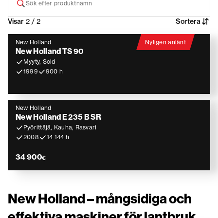
Visar
2 / 2
Sortera
New Holland
Nyligen anlänt
New Holland TS 90
Myyty, Sold
1999
900 h
New Holland
New Holland E 235 B SR
Pyörittäjä, Kauha, Rasvari
2008
14 144 h
34 900
€
New Holland – mångsidiga och
effektiva maskiner för lantbruk