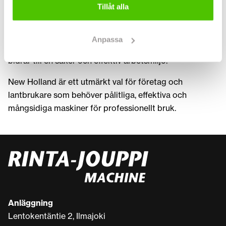
Tillåt alla
arbetsuppgifter inom lantbruk, bygg och underhåll.
Förarkomfort och användarvänlighet är också viktiga
Anpassa
delar. Rymliga hytter, ergonomiska reglage och god sikt
bidrar till en säker och effektiv arbetsmiljö.
New Holland är ett utmärkt val för företag och
lantbrukare som behöver pålitliga, effektiva och
mångsidiga maskiner för professionellt bruk.
Anläggning
Lentokentäntie 2, Ilmajoki