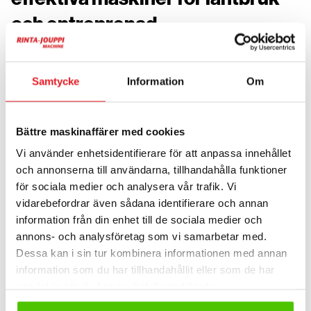
och entreprenad
New Holland maskiner är utvecklade för hög effektivitet
och produktivitet i krävande arbetsmiljöer. Inom
Samtycke
Information
Om
lantbruk används deras traktorer och skördemaskiner
för arbete som plöjning, sådd och skörd. Inom
entreprenad erbjuder de kompaktmaskiner,
Bättre maskinaffärer med cookies
grävmaskiner och grävlastare för olika uppgifter.
Vi använder enhetsidentifierare för att anpassa innehållet
och annonserna till användarna, tillhandahålla funktioner
En av New Hollands största styrkor är fokus på
för sociala medier och analysera vår trafik. Vi
innovation och teknik. Många maskiner är utrustade
vidarebefordrar även sådana identifierare och annan
med avancerade system för precisionsjordbruk,
information från din enhet till de sociala medier och
bränsleeffektiva motorer och smarta funktioner som
annons- och analysföretag som vi samarbetar med.
förbättrar effektiviteten och minskar driftskostnaderna.
Dessa kan i sin tur kombinera informationen med annan
information som du har tillhandahållit eller som de har
Mångsidighet är en viktig egenskap. Med ett brett
samlat in när du har använt deras tjänster.
modellutbud och möjlighet att använda olika redskap
kan New Holland-maskiner anpassas till många typer av