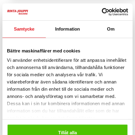
Kompakttraktorer – mångsidiga
maskiner för stad och underhåll
Samtycke
Information
Om
Kompakttraktorer lämpar sig för många olika
arbetsuppgifter såsom snöröjning, sandning, sopning,
Bättre maskinaffärer med cookies
gräsklippning och allmänt underhåll. Deras flexibilitet
Vi använder enhetsidentifierare för att anpassa innehållet
gör dem till en effektiv lösning både sommar och vinter.
och annonserna till användarna, tillhandahålla funktioner
för sociala medier och analysera vår trafik. Vi
En av de största fördelarna med kompakttraktorer är
vidarebefordrar även sådana identifierare och annan
deras mångsidighet. Med olika redskap som plogar,
information från din enhet till de sociala medier och
sopaggregat, spridare och klippare kan samma maskin
annons- och analysföretag som vi samarbetar med.
användas i flera arbetsmoment under året. Detta ökar
Dessa kan i sin tur kombinera informationen med annan
effektiviteten och minskar behovet av flera maskiner.
information som du har tillhandahållit eller som de har
samlat in när du har använt deras tjänster.
Moderna kompakttraktorer är byggda för hållbarhet,
komfort och enkel användning. Den kompakta
Tillåt alla
storleken, god manövrerbarhet och bra sikt gör dem