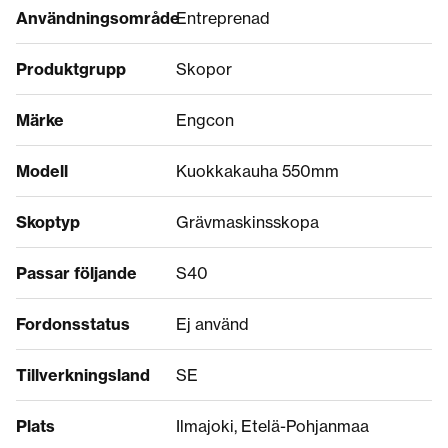
Användningsområde
Entreprenad
Produktgrupp
Skopor
Märke
Engcon
Modell
Kuokkakauha 550mm
Skoptyp
Grävmaskinsskopa
Passar följande
S40
Fordonsstatus
Ej använd
Tillverkningsland
SE
Plats
Ilmajoki, Etelä-Pohjanmaa