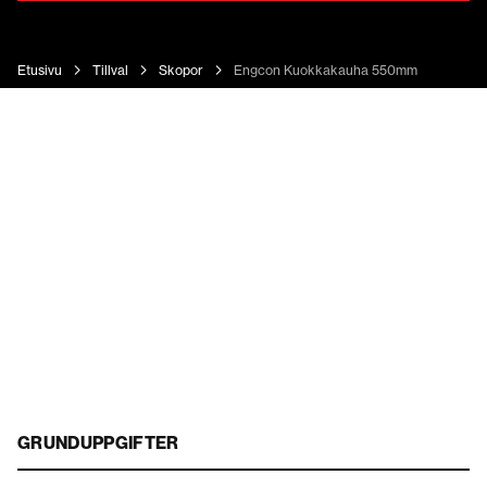
Etusivu
Tillval
Skopor
Engcon Kuokkakauha 550mm
GRUNDUPPGIFTER