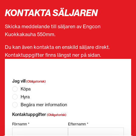
KONTAKTA SÄLJAREN
Skicka meddelande till säljaren av Engcon
Kuokkakauha 550mm.
Du kan även kontakta en enskild säljare direkt.
Kontaktuppgifter finns längst ner på sidan.
”
(Obligatorisk)
” anger obligatoriska fält
Jag vill
(Obligatorisk)
Köpa
Hyra
Begära mer information
Kontaktuppgifter
(Obligatorisk)
Förnamn *
Efternamn *