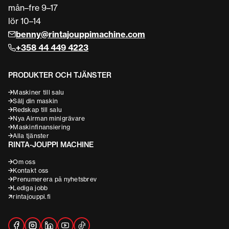
mån–fre 9–17
lör 10–14
benny@rintajouppimachine.com
+358 44 449 4223
PRODUKTER OCH TJÄNSTER
Maskiner till salu
Sälj din maskin
Redskap till salu
Nya Airman minigrävare
Maskinfinansiering
Alla tjänster
RINTA-JOUPPI MACHINE
Om oss
Kontakt oss
Prenumerera på nyhetsbrev
Lediga jobb
rintajouppi.fi