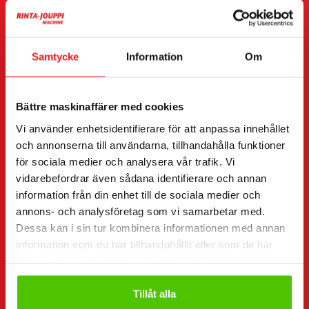
Företagsnamn
FO-nummer
Samtycke
Information
Om
Telefonnummer
(Obligatorisk)
Bättre maskinaffärer med cookies
Utan mellanslag (t.ex. +358401234567)
Vi använder enhetsidentifierare för att anpassa innehållet
och annonserna till användarna, tillhandahålla funktioner
för sociala medier och analysera vår trafik. Vi
vidarebefordrar även sådana identifierare och annan
E-post
(Obligatorisk)
information från din enhet till de sociala medier och
annons- och analysföretag som vi samarbetar med.
Dessa kan i sin tur kombinera informationen med annan
information som du har tillhandahållit eller som de har
Samtycke
(Obligatorisk)
samlat in när du har använt deras tjänster.
Jag har tagit del av integritetspolicyn och
Tillåt alla
accepterar att mina uppgifter lagras och används i
enlighet med den. *