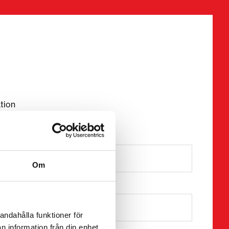
bligatoriska fält
tion
risk)
Efternamn *
Om
FO-nummer
andahålla funktioner för
n information från din enhet