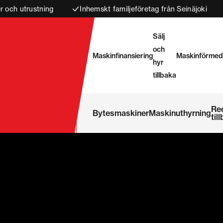
 och utrustning
Inhemskt familjeföretag från Seinäjoki
Sälj
och
Maskinfinansiering
Maskinförmed
hyr
tillbaka
Re
Bytesmaskiner
Maskinuthyrning
til