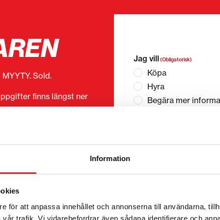
AREN
”
(Obligatorisk)
” anger o
Jag vill
(Obligatorisk)
Köpa
2 MYYTY. Sold.
Hyra
ppgifter finns längst ner
Begära mer informa
Kontaktuppgifter
(Obligato
Förnamn *
Information
Företagsnamn
ookies
e för att anpassa innehållet och annonserna till användarna, tillh
vår trafik. Vi vidarebefordrar även sådana identifierare och anna