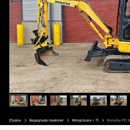
Etusivu
Begagnade maskiner
Minigrävare < 7t
Komatsu PC 3