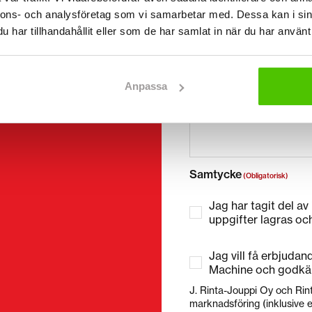
Telefonnummer
(Obligatoris
nnons- och analysföretag som vi samarbetar med. Dessa kan i sin
har tillhandahållit eller som de har samlat in när du har använt 
Utan mellanslag (t.ex. +3
Anpassa
E-post
(Obligatorisk)
Samtycke
(Obligatorisk)
Jag har tagit del av
uppgifter lagras oc
Jag vill få erbjuda
Machine och godkä
J. Rinta-Jouppi Oy och Rin
marknadsföring (inklusive e