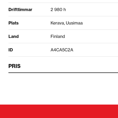
Drifttimmar
2 980 h
Plats
Kerava, Uusimaa
Land
Finland
ID
A4CA5C2A
PRIS