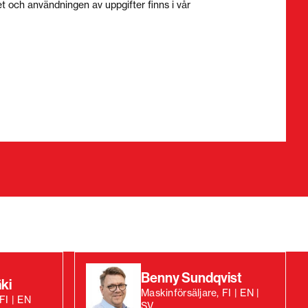
t och användningen av uppgifter finns i vår
Benny Sundqvist
ki
Maskinförsäljare, FI | EN |
FI | EN
SV