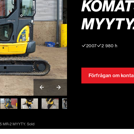
KOMATS
MYYTY
2007
2 980 h
Förfrågan om konta
5 MR-2 MYYTY. Sold