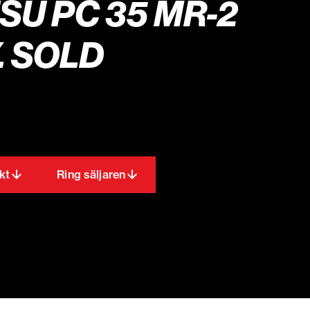
U PC 35 MR-2
. SOLD
kt
Ring säljaren