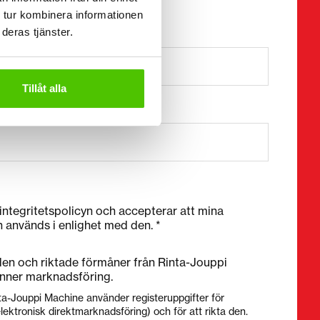
k)
 tur kombinera informationen
deras tjänster.
58401234567)
Tillåt alla
 integritetspolicyn och accepterar att mina
h används i enlighet med den. *
nden och riktade förmåner från Rinta-Jouppi
nner marknadsföring.
ta-Jouppi Machine använder registeruppgifter för
lektronisk direktmarknadsföring) och för att rikta den.