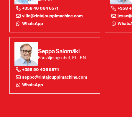
+358 40 064 6571
+358 4
ville@rintajouppimachine.com
jesse@
WhatsApp
Whats
Seppo Salomäki
Försäljningschef, FI | EN
+358 50 406 5874
seppo@rintajouppimachine.com
WhatsApp