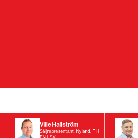
Ville Hallström
Säljrepresentant, Nyland, FI |
EN | SV