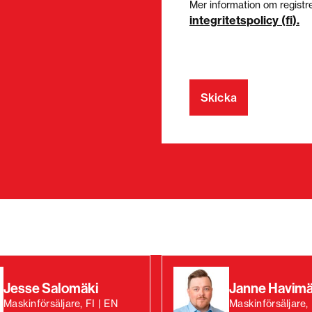
Mer information om registre
integritetspolicy (fi).
Jesse Salomäki
Janne Havimä
Maskinförsäljare, FI | EN
Maskinförsäljare, 