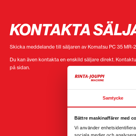
KONTAKTA SÄLJ
Skicka meddelande till säljaren av Komatsu PC 35 MR-
Du kan även kontakta en enskild säljare direkt. Kontaktu
på sidan.
Samtycke
Bättre maskinaffärer med c
Vi använder enhetsidentifierar
sociala medier och analysera 