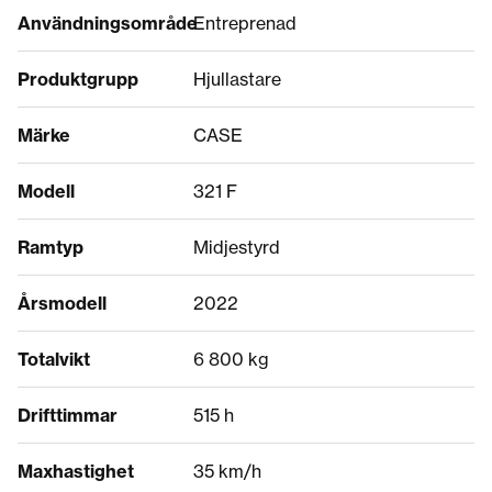
Användningsområde
Entreprenad
Produktgrupp
Hjullastare
Märke
CASE
Modell
321 F
Ramtyp
Midjestyrd
Årsmodell
2022
Totalvikt
6 800 kg
Drifttimmar
515 h
Maxhastighet
35 km/h