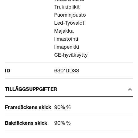
Trukkipiikit
Puominjousto
Led-Työvalot
Majakka
Ilmastointi
Ilmapenkki
CE-hyväksytty
ID
6301DD33
TILLÄGGSUPPGIFTER
Framdäckens skick
90% %
Bakdäckens skick
90% %