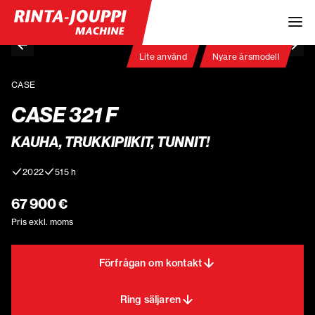
Lite använd
Nyare årsmodell
CASE
CASE 321 F
KAUHA, TRUKKIPIIKIT, TUNNIT!
2022
515 h
67 900 €
Pris exkl. moms
Förfrågan om kontakt
Ring säljaren