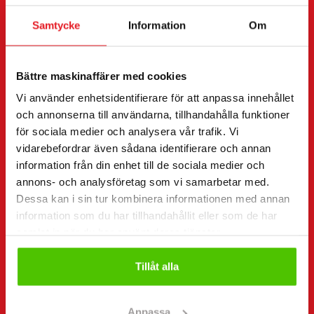
Begära mer information
Samtycke
Information
Om
Kontaktuppgifter
(Obligatorisk)
Förnamn *
Efternamn *
Bättre maskinaffärer med cookies
Vi använder enhetsidentifierare för att anpassa innehållet
och annonserna till användarna, tillhandahålla funktioner
Företagsnamn
FO-nummer
för sociala medier och analysera vår trafik. Vi
vidarebefordrar även sådana identifierare och annan
information från din enhet till de sociala medier och
annons- och analysföretag som vi samarbetar med.
Telefonnummer
(Obligatorisk)
Dessa kan i sin tur kombinera informationen med annan
Utan mellanslag (t.ex. +358401234567)
information som du har tillhandahållit eller som de har
samlat in när du har använt deras tjänster.
Tillåt alla
E-post
(Obligatorisk)
Anpassa