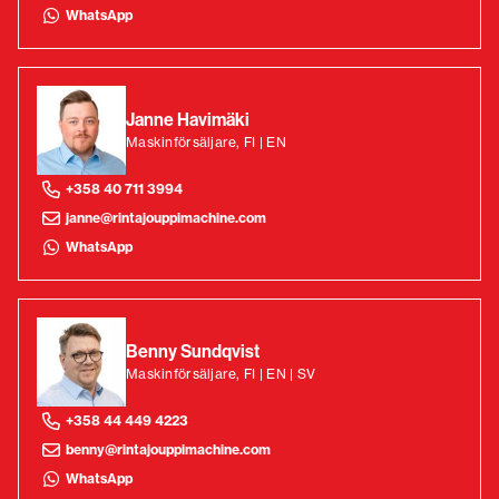
WhatsApp
Janne Havimäki
Maskinförsäljare, FI | EN
+358 40 711 3994
janne@rintajouppimachine.com
WhatsApp
Benny Sundqvist
Maskinförsäljare, FI | EN | SV
+358 44 449 4223
benny@rintajouppimachine.com
WhatsApp