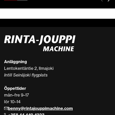
Anläggning
Lentokentäntie 2, Ilmajoki
Intill Seinäjoki flygplats
Öppettider
mån–fre 9–17
lör 10–14
benny@rintajouppimachine.com