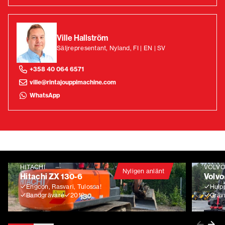
Ville Hallström
Säljrepresentant, Nyland, FI | EN | SV
+358 40 064 6571
ville@rintajouppimachine.com
WhatsApp
HITACHI
VOLV
Nyligen anlänt
Hitachi ZX 130-6
Volvo
Engcon, Rasvari, Tulossa!
Huip
Bandgrävare
2019
Gräv