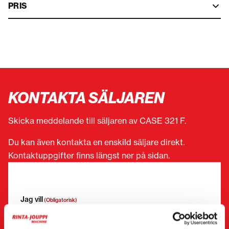
PRIS
KONTAKTA SÄLJAREN
Skicka meddelande till säljaren av CASE 321 F.
Du kan även kontakta en enskild säljare direkt.
Kontaktuppgifter finns längst ner på sidan.
”
(Obligatorisk)
” anger obligatoriska fält
Jag vill
(Obligatorisk)
Köpa
Hyra