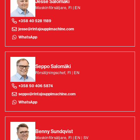
Jesse Salomäki
Maskinförsäljare, FI | EN
+358 40 528 1189
jesse@rintajouppimachine.com
WhatsApp
Seppo Salomäki
Försäljningschef, FI | EN
+358 50 406 5874
seppo@rintajouppimachine.com
WhatsApp
Benny Sundqvist
Maskinförsäljare, FI | EN | SV