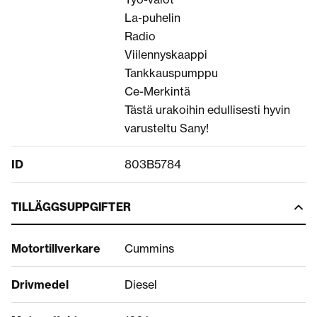
La-puhelin
Radio
Viilennyskaappi
Tankkauspumppu
Ce-Merkintä
Tästä urakoihin edullisesti hyvin
varusteltu Sany!
ID
803B5784
TILLÄGGSUPPGIFTER
Motortillverkare
Cummins
Drivmedel
Diesel