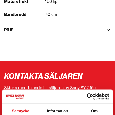
Motoreffekt
166 hp
Bandbredd
70 cm
PRIS
KONTAKTA SÄLJAREN
Skicka meddelande till säljaren av Sany SY 215c.
Du kan även kontakta en enskild säljare direkt.
Kontaktuppgifter finns längst ner på sidan.
Samtycke
Information
Om