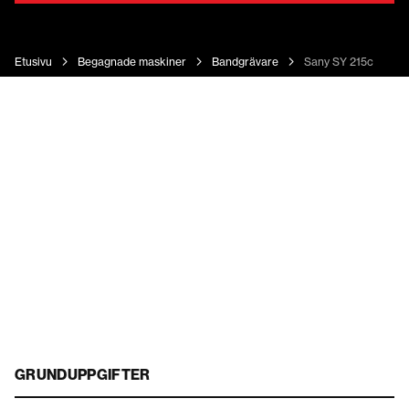
Etusivu
Begagnade maskiner
Bandgrävare
Sany SY 215c
GRUNDUPPGIFTER