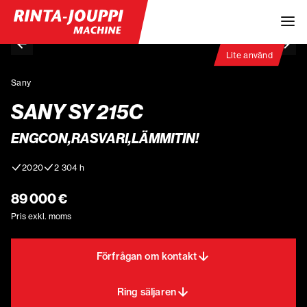
Lite använd
Sany
SANY SY 215C
ENGCON,RASVARI,LÄMMITIN!
2020
2 304 h
89 000 €
Pris exkl. moms
Förfrågan om kontakt
Ring säljaren