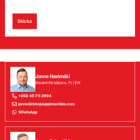
Janne Havimäki
Maskinförsäljare, FI | EN
+358 40 711 3994
janne@rintajouppimachine.com
WhatsApp