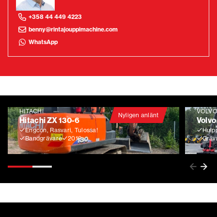
+358 44 449 4223
benny@rintajouppimachine.com
WhatsApp
HITACHI
VOLV
Nyligen anlänt
Hitachi ZX 130-6
Volvo
Engcon, Rasvari, Tulossa!
Huip
Bandgrävare
2019
Gräv