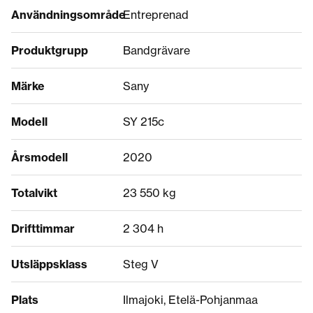
Användningsområde
Entreprenad
Produktgrupp
Bandgrävare
Märke
Sany
Modell
SY 215c
Årsmodell
2020
Totalvikt
23 550 kg
Drifttimmar
2 304 h
Utsläppsklass
Steg V
Plats
Ilmajoki, Etelä-Pohjanmaa