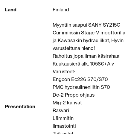
Land
Finland
Myyntiin saapui SANY SY215C
Cumminssin Stage-V moottorilla
ja Kawasakin hydrauliikat, Hyvin
varusteltuna hieno!
Rahoitus jopa ilman käsirahaa!
Kuukausierä alk. 1058€+Alv
Varusteet:
Engcon Ec226 S70/S70
PMC hydraulinenliitin S70
Dc-2 Propo ohjaus
Mig-2 kahvat
Presentation
Rasvari
Lämmitin
Ilmastointi
Työ-valot