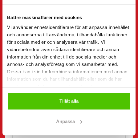
”
(Obligatorisk)
” anger obligatoriska fält
Jag vill
(Obligatorisk)
Bättre maskinaffärer med cookies
Köpa
Vi använder enhetsidentifierare för att anpassa innehållet
Hyra
och annonserna till användarna, tillhandahålla funktioner
Begära mer information
för sociala medier och analysera vår trafik. Vi
Kontaktuppgifter
vidarebefordrar även sådana identifierare och annan
(Obligatorisk)
information från din enhet till de sociala medier och
Förnamn *
Efternamn *
annons- och analysföretag som vi samarbetar med.
Dessa kan i sin tur kombinera informationen med annan
information som du har tillhandahållit eller som de har
samlat in när du har använt deras tjänster.
Företagsnamn
FO-nummer
Tillåt alla
Telefonnummer
(Obligatorisk)
Anpassa
Utan mellanslag (t.ex. +358401234567)