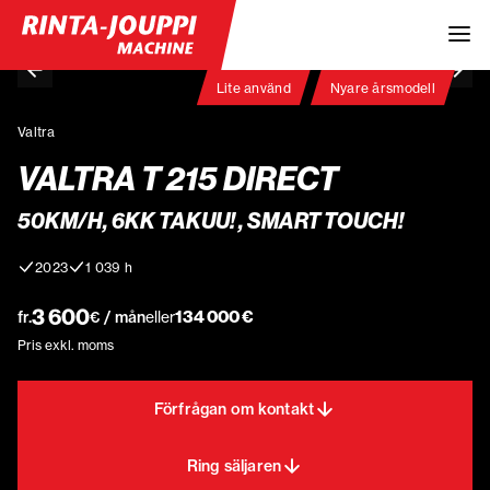
Lite använd
Nyare årsmodell
Valtra
VALTRA T 215 DIRECT
50KM/H, 6KK TAKUU! , SMART TOUCH!
2023
1 039 h
3 600
134 000 €
fr.
€ / mån
eller
Pris exkl. moms
Förfrågan om kontakt
Ring säljaren