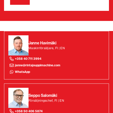
Janne Havimäki
Maskinförsäljare, FI | EN
+358 40 711 3994
janne@rintajouppimachine.com
WhatsApp
Seppo Salomäki
Försäljningschef, FI | EN
+358 50 406 5874