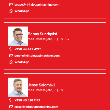
seppo@rintajouppimachine.com
WhatsApp
Benny Sundqvist
Maskinförsäljare, FI | EN | SV
+358 44 449 4223
benny@rintajouppimachine.com
WhatsApp
Jesse Salomäki
Maskinförsäljare, FI | EN
+358 40 528 1189
jesse@rintajouppimachine.com