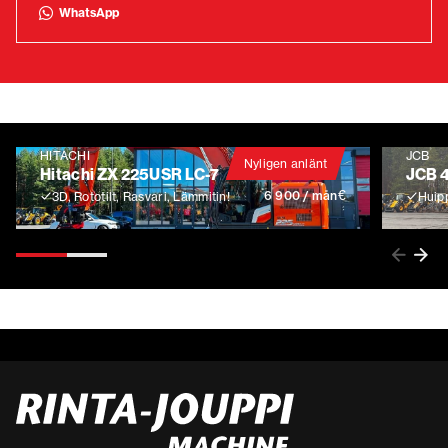
WhatsApp
HITACHI
JCB
Nyligen anlänt
Hitachi ZX 225USR LC-7
JCB 
€
6 900 / mån
3D, Rototilt, Rasvari, Lämmitin!
Huip