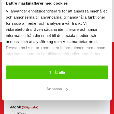
Bättre maskinaffärer med cookies
PRIS
Vi använder enhetsidentifierare för att anpassa innehållet
och annonserna till användarna, tillhandahålla funktioner
för sociala medier och analysera vår trafik. Vi
vidarebefordrar även sådana identifierare och annan
information från din enhet till de sociala medier och
annons- och analysföretag som vi samarbetar med.
Dessa kan i sin tur kombinera informationen med annan
information som du har tillhandahållit eller som de har
KONTAKTA SÄLJAREN
samlat in när du har använt deras tjänster.
Skicka meddelande till säljaren av Valtra T 215 Direct.
Tillåt alla
Du kan även kontakta en enskild säljare direkt.
Kontaktuppgifter finns längst ner på sidan.
Anpassa
”
(Obligatorisk)
” anger obligatoriska fält
Jag vill
(Obligatorisk)
Köpa