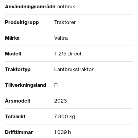
Användningsområde
Lantbruk
Produktgrupp
Traktorer
Märke
Valtra
Modell
T 215 Direct
Traktortyp
Lantbrukstraktor
Tillverkningsland
FI
Årsmodell
2023
Totalvikt
7 300 kg
Drifttimmar
1 039 h