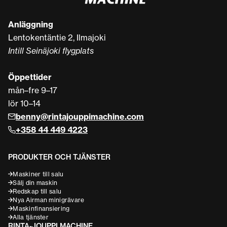
Anläggning
Lentokentäntie 2, Ilmajoki
Intill Seinäjoki flygplats
Öppettider
mån–fre 9–17
lör 10–14
benny@rintajouppimachine.com
+358 44 449 4223
PRODUKTER OCH TJÄNSTER
Maskiner till salu
Sälj din maskin
Redskap till salu
Nya Airman minigrävare
Maskinfinansiering
Alla tjänster
RINTA-JOUPPI MACHINE