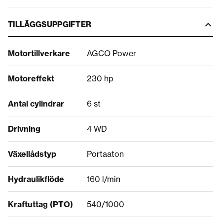
TILLÄGGSUPPGIFTER
Motortillverkare
AGCO Power
Motoreffekt
230 hp
Antal cylindrar
6 st
Drivning
4 WD
Växellådstyp
Portaaton
Hydraulikflöde
160 l/min
Kraftuttag (PTO)
540/1000