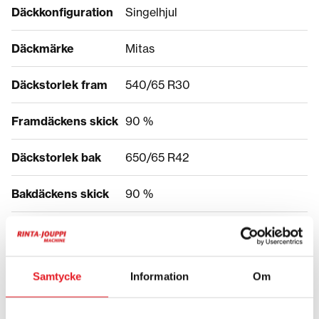
Däckkonfiguration
Singelhjul
Däckmärke
Mitas
Däckstorlek fram
540/65 R30
Framdäckens skick
90 %
Däckstorlek bak
650/65 R42
Bakdäckens skick
90 %
Hytttyp
Vanlig
Säten
Tyg, Uppvärmda
Samtycke
Information
Om
HYRESUPPGIFTER