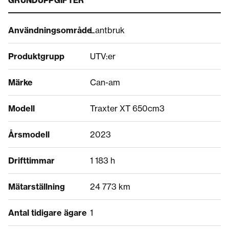
GRUNDUPPGIFTER
Användningsområde
Lantbruk
Produktgrupp
UTV:er
Märke
Can-am
Modell
Traxter XT 650cm3
Årsmodell
2023
Drifttimmar
1 183 h
Mätarställning
24 773 km
Antal tidigare ägare
1