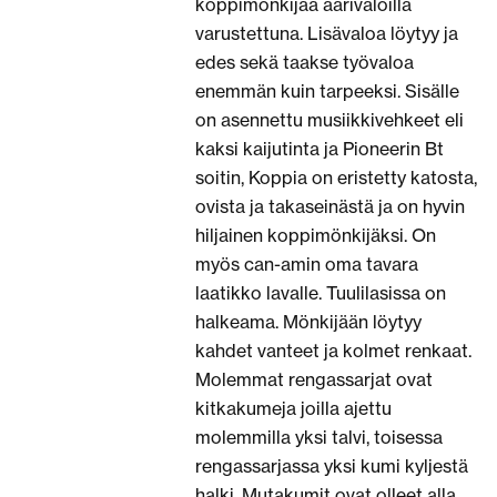
koppimönkijää äärivaloilla
varustettuna. Lisävaloa löytyy ja
edes sekä taakse työvaloa
enemmän kuin tarpeeksi. Sisälle
on asennettu musiikkivehkeet eli
kaksi kaijutinta ja Pioneerin Bt
soitin, Koppia on eristetty katosta,
ovista ja takaseinästä ja on hyvin
hiljainen koppimönkijäksi. On
myös can-amin oma tavara
laatikko lavalle. Tuulilasissa on
halkeama. Mönkijään löytyy
kahdet vanteet ja kolmet renkaat.
Molemmat rengassarjat ovat
kitkakumeja joilla ajettu
molemmilla yksi talvi, toisessa
rengassarjassa yksi kumi kyljestä
halki. Mutakumit ovat olleet alla