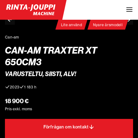
Lite använd
Nyare årsmodell
Can-am
CAN-AM TRAXTER XT
650CM3
VARUSTELTU, SIISTI, ALV!
2023
1 183 h
18 900 €
Pris exkl. moms
Förfrågan om kontakt