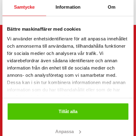
Samtycke
Information
Om
Bättre maskinaffärer med cookies
Vi använder enhetsidentifierare för att anpassa innehållet
KONTAKTA SÄLJAREN
och annonserna till användarna, tillhandahålla funktioner
för sociala medier och analysera vår trafik. Vi
Skicka meddelande till säljaren av Can-am Traxter XT
vidarebefordrar även sådana identifierare och annan
650cm3.
information från din enhet till de sociala medier och
annons- och analysföretag som vi samarbetar med.
Du kan även kontakta en enskild säljare direkt.
Dessa kan i sin tur kombinera informationen med annan
Kontaktuppgifter finns längst ner på sidan.
information som du har tillhandahållit eller som de har
samlat in när du har använt deras tjänster.
”
(Obligatorisk)
” anger obligatoriska fält
Jag vill
Tillåt alla
(Obligatorisk)
Köpa
Hyra
Anpassa
Begära mer information