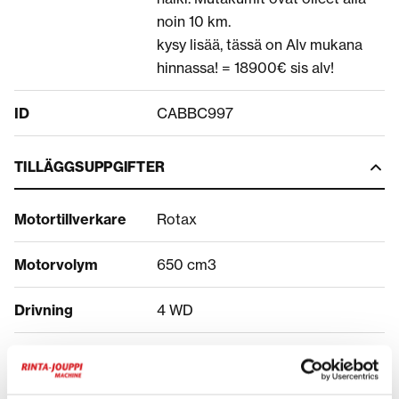
noin 10 km.
kysy lisää, tässä on Alv mukana
hinnassa! = 18900€ sis alv!
ID
CABBC997
TILLÄGGSUPPGIFTER
Motortillverkare
Rotax
Motorvolym
650 cm3
Drivning
4 WD
PRIS