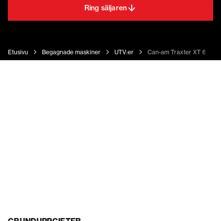
Ring säljaren
Etusivu
Begagnade maskiner
UTV:er
Can-am Traxter XT 650c