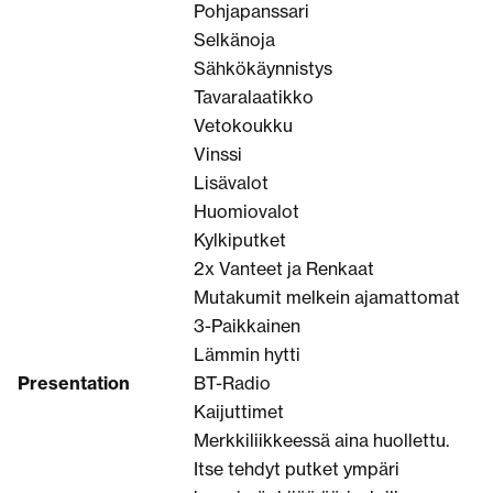
Pohjapanssari
Selkänoja
Sähkökäynnistys
Tavaralaatikko
Vetokoukku
Vinssi
Lisävalot
Huomiovalot
Kylkiputket
2x Vanteet ja Renkaat
Mutakumit melkein ajamattomat
3-Paikkainen
Lämmin hytti
Presentation
BT-Radio
Kaijuttimet
Merkkiliikkeessä aina huollettu.
Itse tehdyt putket ympäri