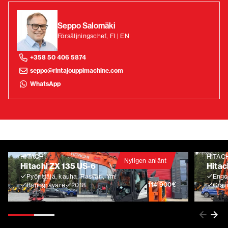
Seppo Salomäki
Försäljningschef, FI | EN
+358 50 406 5874
seppo@rintajouppimachine.com
WhatsApp
HITACHI
HITAC
Nyligen anlänt
Hitachi ZX 135 US-6
Hitac
Pyörittäjä, kauha, Rasvari, Ym!
Engco
€
114 900
Bandgrävare
2018
Gräv