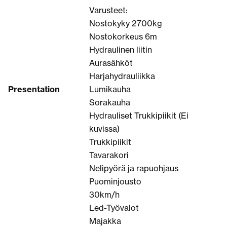
Varusteet:
Nostokyky 2700kg
Nostokorkeus 6m
Hydraulinen liitin
Aurasähköt
Harjahydrauliikka
Presentation
Lumikauha
Sorakauha
Hydrauliset Trukkipiikit (Ei
kuvissa)
Trukkipiikit
Tavarakori
Nelipyörä ja rapuohjaus
Puominjousto
30km/h
Led-Työvalot
Majakka