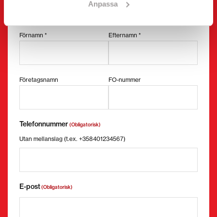
Anpassa
Begära mer information
Kontaktuppgifter
(Obligatorisk)
Förnamn *
Efternamn *
Företagsnamn
FO-nummer
Telefonnummer
(Obligatorisk)
Utan mellanslag (t.ex. +358401234567)
E-post
(Obligatorisk)