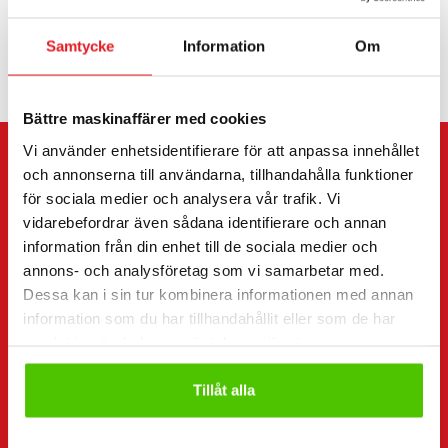
PRIS
Samtycke
Information
Om
Bättre maskinaffärer med cookies
Vi använder enhetsidentifierare för att anpassa innehållet
KONTAKTA SÄLJAREN
och annonserna till användarna, tillhandahålla funktioner
för sociala medier och analysera vår trafik. Vi
vidarebefordrar även sådana identifierare och annan
Skicka meddelande till säljaren av Kramer 2706.
information från din enhet till de sociala medier och
Du kan även kontakta en enskild säljare direkt.
annons- och analysföretag som vi samarbetar med.
Kontaktuppgifter finns längst ner på sidan.
Dessa kan i sin tur kombinera informationen med annan
information som du har tillhandahållit eller som de har
”
(Obligatorisk)
” anger obligatoriska fält
samlat in när du har använt deras tjänster.
Jag vill
(Obligatorisk)
Tillåt alla
Köpa
Hyra