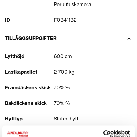
Peruutuskamera
ID
F0B411B2
TILLÄGGSUPPGIFTER
Lyfthöjd
600 cm
Lastkapacitet
2 700 kg
Framdäckens skick
70% %
Bakdäckens skick
70% %
Hytttyp
Sluten hytt