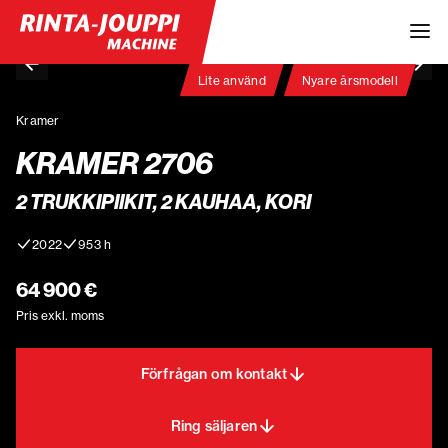
Lite använd
Nyare årsmodell
Kramer
KRAMER 2706
2 TRUKKIPIIKIT, 2 KAUHAA, KORI
2022
953 h
64 900 €
Pris exkl. moms
Förfrågan om kontakt
Ring säljaren