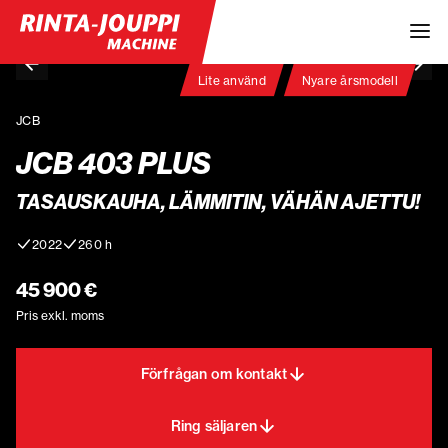
Lite använd
Nyare årsmodell
JCB
JCB 403 PLUS
TASAUSKAUHA, LÄMMITIN, VÄHÄN AJETTU!
2022
260 h
45 900 €
Pris exkl. moms
Förfrågan om kontakt
Ring säljaren