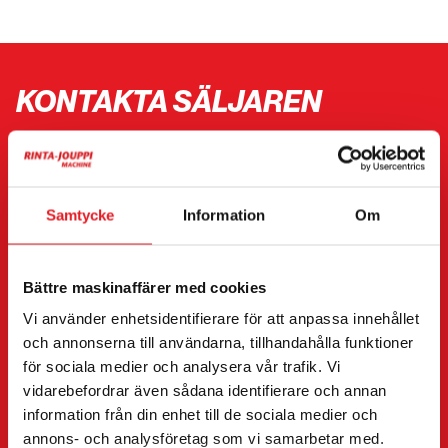
KONTAKTA SÄLJAREN
Skicka meddelande till säljaren av JCB 403 Plus.
Du kan även kontakta en enskild säljare direkt.
Kontaktuppgifter finns längst ner på sidan.
Samtycke
Information
Om
”
(Obligatorisk)
” anger obligatoriska fält
Bättre maskinaffärer med cookies
Jag vill
(Obligatorisk)
Vi använder enhetsidentifierare för att anpassa innehållet
Köpa
och annonserna till användarna, tillhandahålla funktioner
Hyra
för sociala medier och analysera vår trafik. Vi
Begära mer information
vidarebefordrar även sådana identifierare och annan
Kontaktuppgifter
(Obligatorisk)
information från din enhet till de sociala medier och
annons- och analysföretag som vi samarbetar med.
Förnamn *
Efternamn *