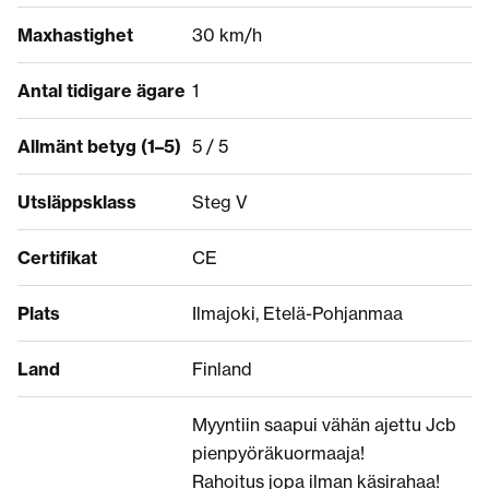
Maxhastighet
30 km/h
Antal tidigare ägare
1
Allmänt betyg (1–5)
5 / 5
Utsläppsklass
Steg V
Certifikat
CE
Plats
Ilmajoki, Etelä-Pohjanmaa
Land
Finland
Myyntiin saapui vähän ajettu Jcb
pienpyöräkuormaaja!
Rahoitus jopa ilman käsirahaa!