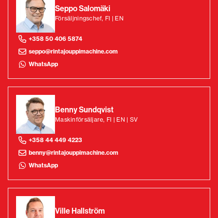
Seppo Salomäki
Försäljningschef, FI | EN
+358 50 406 5874
seppo@rintajouppimachine.com
WhatsApp
Benny Sundqvist
Maskinförsäljare, FI | EN | SV
+358 44 449 4223
benny@rintajouppimachine.com
WhatsApp
Ville Hallström