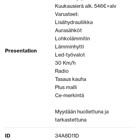
Kuukausierä alk. 546€+alv
Varusteet:
Lisähydrauliikka
Aurasähköt
Lohkolämmitin
Lämminhytti
Presentation
Led-työvalot
30 Km/h
Radio
Tasaus kauha
Plus malli
Ce-merkintä
Myydään huollettuna ja
tarkastettuna
ID
34A8D11D