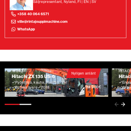
Säljrepresentant, Nyland, FI | EN | SV
+358 40 064 6571
ville@rintajouppimachine.com
WhatsApp
HITACHI
HITAC
Nyligen anlänt
Hitachi ZX 135 US-6
Hitac
Pyörittäjä, kauha, Rasvari, Ym!
Engco
€
114 900
Bandgrävare
2018
Gräv