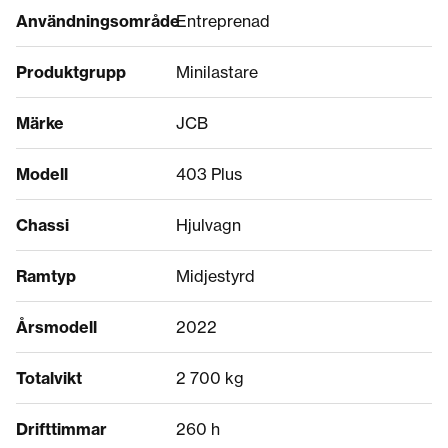
Användningsområde
Entreprenad
Produktgrupp
Minilastare
Märke
JCB
Modell
403 Plus
Chassi
Hjulvagn
Ramtyp
Midjestyrd
Årsmodell
2022
Totalvikt
2 700 kg
Drifttimmar
260 h