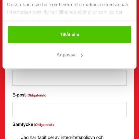
Dessa kan i sin tur kombinera informationen med annan
information som du har tillhandahållit eller som de har
samlat in när du har använt deras tjänster.
Företagsnamn
FO-nummer
Tillåt alla
Anpassa
Telefonnummer
(Obligatorisk)
Utan mellanslag (t.ex. +358401234567)
E-post
(Obligatorisk)
Samtycke
(Obligatorisk)
Jag har tagit del av integritetspolicyn och