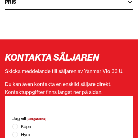
PRIS
KONTAKTA SÄLJAREN
Skicka meddelande till säljaren av Yanmar Vio 33 U.
Du kan även kontakta en enskild säljare direkt.
Kontaktuppgifter finns längst ner på sidan.
”
(Obligatorisk)
” anger obligatoriska fält
Jag vill
(Obligatorisk)
Köpa
Hyra