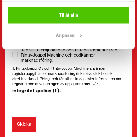
samlat in när du har använt deras tjänster.
Samtycke
(Obligatorisk)
Tillåt alla
Jag har tagit del av integritetspolicyn och
accepterar att mina uppgifter lagras och används i
enlighet med den. *
Anpassa
Jag vill få erbjudanden och riktade förmåner från
Rinta-Jouppi Machine och godkänner
marknadsföring.
J. Rinta-Jouppi Oy och Rinta-Jouppi Machine använder
registeruppgifter för marknadsföring (inklusive elektronisk
direktmarknadsföring) och för att rikta den. Mer information om
registret och användningen av uppgifter finns i vår
integritetspolicy (fi).