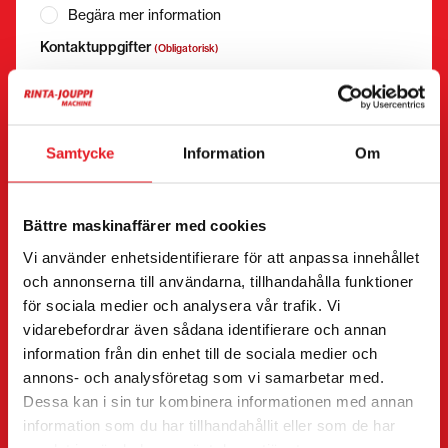
Begära mer information
Kontaktuppgifter
(Obligatorisk)
Förnamn *
Efternamn *
Samtycke
Information
Om
Företagsnamn
FO-nummer
Bättre maskinaffärer med cookies
Vi använder enhetsidentifierare för att anpassa innehållet
Telefonnummer
(Obligatorisk)
och annonserna till användarna, tillhandahålla funktioner
Utan mellanslag (t.ex. +358401234567)
för sociala medier och analysera vår trafik. Vi
vidarebefordrar även sådana identifierare och annan
information från din enhet till de sociala medier och
annons- och analysföretag som vi samarbetar med.
E-post
(Obligatorisk)
Dessa kan i sin tur kombinera informationen med annan
information som du har tillhandahållit eller som de har