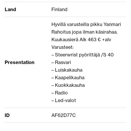
Land
Finland
Hyvillä varusteilla pikku Yanmari
Rahoitus jopa ilman käsirahaa.
Kuukausierä Alk 463 € +alv
Varusteet:
– Steerwrist pyörittäjä /S 40
Presentation
– Rasvari
– Luiskakauha
– Kaapelikauha
– Kuokkakauha
– Radio
– Led-valot
ID
AF62D77C