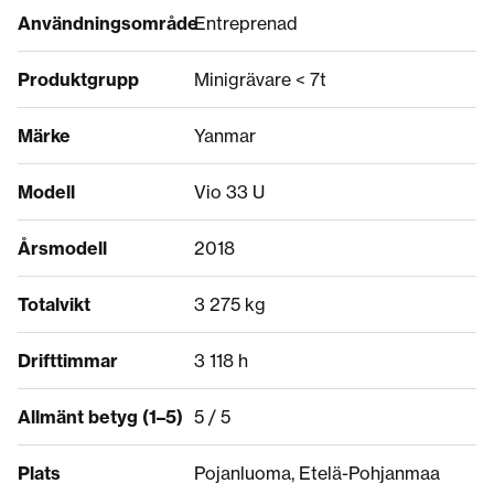
Användningsområde
Entreprenad
Produktgrupp
Minigrävare < 7t
Märke
Yanmar
Modell
Vio 33 U
Årsmodell
2018
Totalvikt
3 275 kg
Drifttimmar
3 118 h
Allmänt betyg (1–5)
5 / 5
Plats
Pojanluoma, Etelä-Pohjanmaa