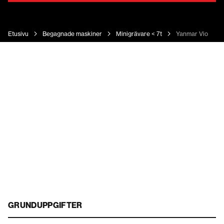
Etusivu
Begagnade maskiner
Minigrävare < 7t
Yanmar Vio 33 U
GRUNDUPPGIFTER