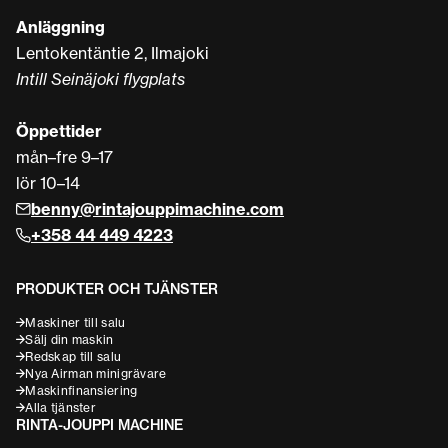
Anläggning
Lentokentäntie 2, Ilmajoki
Intill Seinäjoki flygplats
Öppettider
mån–fre 9–17
lör 10–14
benny@rintajouppimachine.com
+358 44 449 4223
PRODUKTER OCH TJÄNSTER
Maskiner till salu
Sälj din maskin
Redskap till salu
Nya Airman minigrävare
Maskinfinansiering
Alla tjänster
RINTA-JOUPPI MACHINE