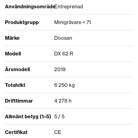
Användningsområde
Entreprenad
Produktgrupp
Minigrävare < 7t
Märke
Doosan
Modell
DX 62 R
Årsmodell
2019
Totalvikt
6 250 kg
Drifttimmar
4 278 h
Allmänt betyg (1–5)
5 / 5
Certifikat
CE