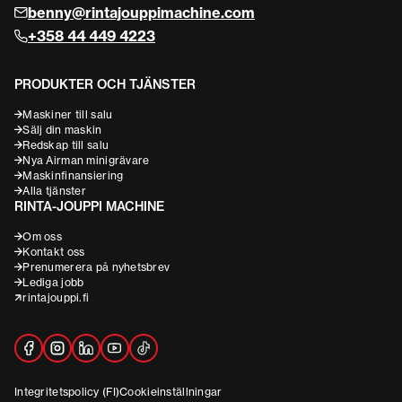
benny@rintajouppimachine.com
+358 44 449 4223
PRODUKTER OCH TJÄNSTER
Maskiner till salu
Sälj din maskin
Redskap till salu
Nya Airman minigrävare
Maskinfinansiering
Alla tjänster
RINTA-JOUPPI MACHINE
Om oss
Kontakt oss
Prenumerera på nyhetsbrev
Lediga jobb
rintajouppi.fi
Integritetspolicy (FI)
Cookieinställningar