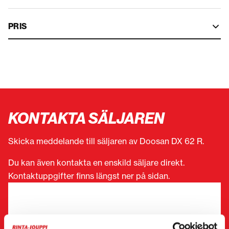
PRIS
KONTAKTA SÄLJAREN
Skicka meddelande till säljaren av Doosan DX 62 R.
Du kan även kontakta en enskild säljare direkt.
Kontaktuppgifter finns längst ner på sidan.
”
(Obligatorisk)
” anger obligatoriska fält
Jag vill
(Obligatorisk)