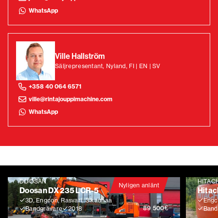
WhatsApp
Ville Hallström
Säljrepresentant, Nyland, FI | EN | SV
+358 40 064 6571
ville@rintajouppimachine.com
WhatsApp
DOOSAN
HITAC
Nyligen anlänt
Doosan DX 235 LCR-5
Hitac
3D, Engcon, Rasvari, 3 kauhaa
Engco
€
89 500
Bandgrävare
2018
Band