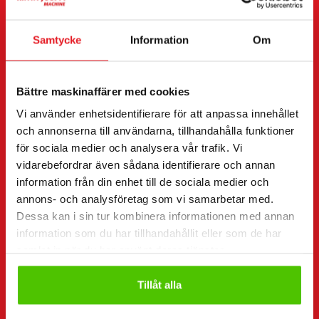
Köpa
Hyra
Samtycke
Information
Om
Begära mer information
Kontaktuppgifter
(Obligatorisk)
Förnamn *
Efternamn *
Bättre maskinaffärer med cookies
Vi använder enhetsidentifierare för att anpassa innehållet
och annonserna till användarna, tillhandahålla funktioner
för sociala medier och analysera vår trafik. Vi
Företagsnamn
FO-nummer
vidarebefordrar även sådana identifierare och annan
information från din enhet till de sociala medier och
annons- och analysföretag som vi samarbetar med.
Dessa kan i sin tur kombinera informationen med annan
Telefonnummer
(Obligatorisk)
information som du har tillhandahållit eller som de har
Utan mellanslag (t.ex. +358401234567)
samlat in när du har använt deras tjänster.
Tillåt alla
E-post
(Obligatorisk)