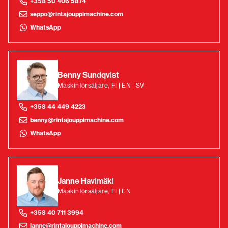
+358 50 406 5874
seppo@rintajouppimachine.com
WhatsApp
Benny Sundqvist
Maskinförsäljare, FI | EN | SV
+358 44 449 4223
benny@rintajouppimachine.com
WhatsApp
Janne Havimäki
Maskinförsäljare, FI | EN
+358 40 711 3994
janne@rintajouppimachine.com