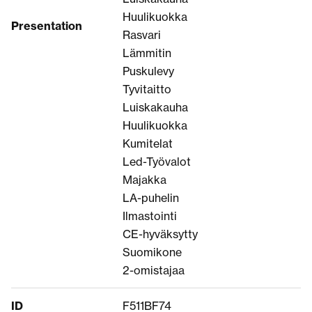
Huulikuokka
Presentation
Rasvari
Lämmitin
Puskulevy
Tyvitaitto
Luiskakauha
Huulikuokka
Kumitelat
Led-Työvalot
Majakka
LA-puhelin
Ilmastointi
CE-hyväksytty
Suomikone
2-omistajaa
ID
F511BF74