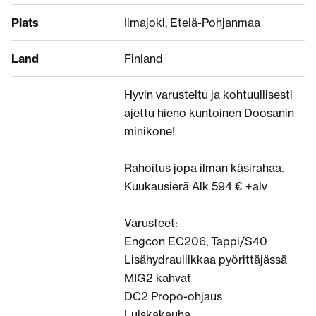
Plats
Ilmajoki, Etelä-Pohjanmaa
Land
Finland
Hyvin varusteltu ja kohtuullisesti
ajettu hieno kuntoinen Doosanin
minikone!
Rahoitus jopa ilman käsirahaa.
Kuukausierä Alk 594 € +alv
Varusteet:
Engcon EC206, Tappi/S40
Lisähydrauliikkaa pyörittäjässä
MIG2 kahvat
DC2 Propo-ohjaus
Luiskakauha