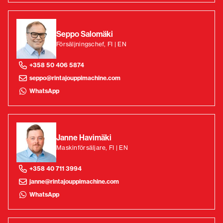
Seppo Salomäki
Försäljningschef, FI | EN
+358 50 406 5874
seppo@rintajouppimachine.com
WhatsApp
Janne Havimäki
Maskinförsäljare, FI | EN
+358 40 711 3994
janne@rintajouppimachine.com
WhatsApp