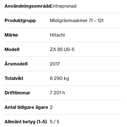
Användningsområde
Entreprenad
Produktgrupp
Midigrävmaskiner 7t – 12t
Märke
Hitachi
Modell
ZX 85 US-5
Årsmodell
2017
Totalvikt
8 290 kg
Drifttimmar
7 201 h
Antal tidigare ägare
2
Allmänt betyg (1–5)
5 / 5