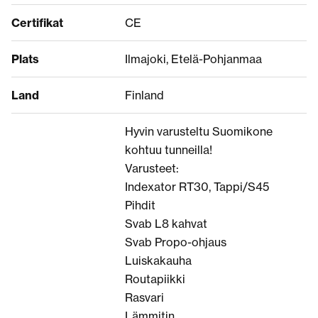
Certifikat
CE
Plats
Ilmajoki, Etelä-Pohjanmaa
Land
Finland
Hyvin varusteltu Suomikone
kohtuu tunneilla!
Varusteet:
Indexator RT30, Tappi/S45
Pihdit
Svab L8 kahvat
Svab Propo-ohjaus
Luiskakauha
Routapiikki
Rasvari
Lämmitin