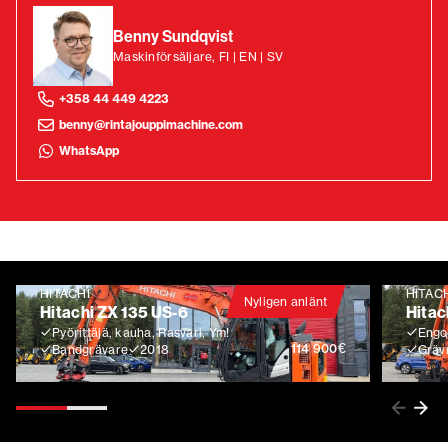
Benny Sundqvist
Maskinförsäljare, FI | EN | SV
+358 44 449 4223
benny@rintajouppimachine.com
WhatsApp
HITACHI
HITAC
Nyligen anlänt
Hitachi ZX 135 US-6
Hitac
Pyörittäjä, kauha, Rasvari, Ym!
Engco
€
114 900
Bandgrävare
2018
Gräv