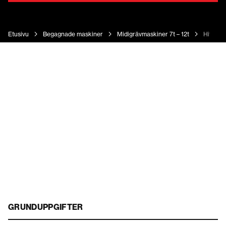
Etusivu
Begagnade maskiner
Midigrävmaskiner 7t – 12t
Hitachi
GRUNDUPPGIFTER