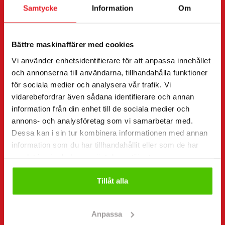
Kontaktuppgifter
Samtycke
Information
Om
(Obligatorisk)
Förnamn *
Efternamn *
Bättre maskinaffärer med cookies
Vi använder enhetsidentifierare för att anpassa innehållet
Företagsnamn
FO-nummer
och annonserna till användarna, tillhandahålla funktioner
för sociala medier och analysera vår trafik. Vi
vidarebefordrar även sådana identifierare och annan
information från din enhet till de sociala medier och
Telefonnummer
(Obligatorisk)
annons- och analysföretag som vi samarbetar med.
Utan mellanslag (t.ex. +358401234567)
Dessa kan i sin tur kombinera informationen med annan
information som du har tillhandahållit eller som de har
samlat in när du har använt deras tjänster.
E-post
Tillåt alla
(Obligatorisk)
Anpassa