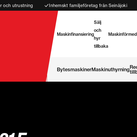
 och utrustning
Inhemskt familjeföretag från Seinäjoki
Sälj
och
Maskinfinansiering
Maskinförmed
hyr
tillbaka
Re
Bytesmaskiner
Maskinuthyrning
til