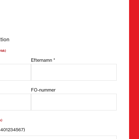
bligatoriska fält
tion
risk)
Efternamn *
FO-nummer
k)
58401234567)