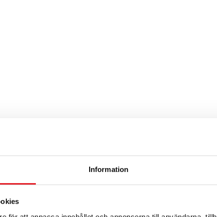
Information
ookies
e för att anpassa innehållet och annonserna till användarna, tillh