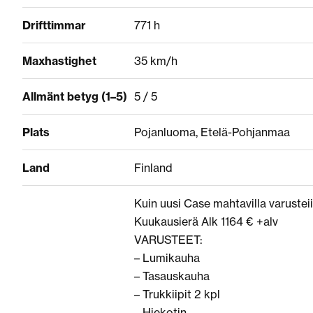
Drifttimmar
771 h
Maxhastighet
35 km/h
Allmänt betyg (1–5)
5 / 5
Plats
Pojanluoma, Etelä-Pohjanmaa
Land
Finland
Kuin uusi Case mahtavilla varusteii
Kuukausierä Alk 1164 € +alv
VARUSTEET:
– Lumikauha
– Tasauskauha
– Trukkiipit 2 kpl
– Hiekotin