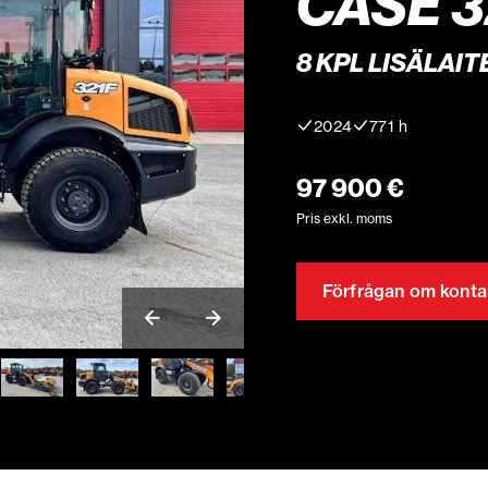
CASE 3
8 KPL LISÄLAITE
2024
771 h
97 900 €
Pris exkl. moms
Förfrågan om konta