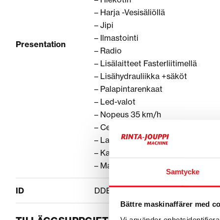
– Harja -Vesisäliöllä
– Jipi
– Ilmastointi
Presentation
– Radio
– Lisälaitteet Fasterliitimellä
– Lisähydrauliikka +säköt
– Palapintarenkaat
– Led-valot
– Nopeus 35 km/h
– Ce-hyväksytty
– La-Puhelin
– Kamera
– Majakka
Samtycke
ID
DDE78705
Bättre maskinaffärer med c
Vi använder enhetsidentifierar