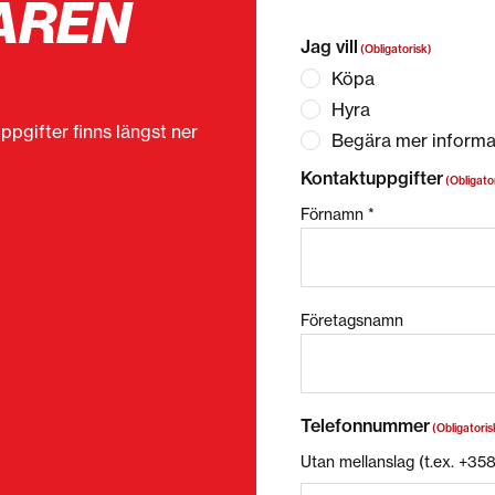
AREN
”
(Obligatorisk)
” anger o
Jag vill
(Obligatorisk)
Köpa
Hyra
ppgifter finns längst ner
Begära mer informa
Kontaktuppgifter
(Obligato
Förnamn *
Företagsnamn
Telefonnummer
(Obligatoris
Utan mellanslag (t.ex. +3