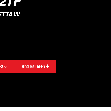
21 F
TTA !!!!
kt
Ring säljaren