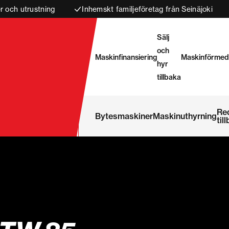
 och utrustning
Inhemskt familjeföretag från Seinäjoki
Sälj
och
Maskinfinansiering
Maskinförmed
hyr
tillbaka
Re
Bytesmaskiner
Maskinuthyrning
til