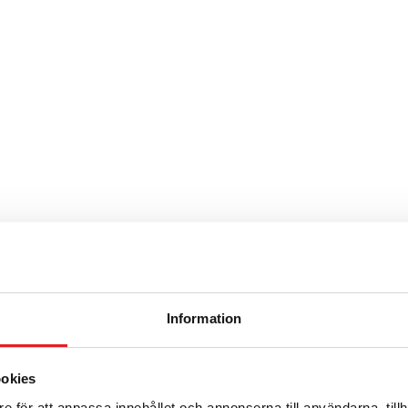
Information
t
ookies
e för att anpassa innehållet och annonserna till användarna, tillh