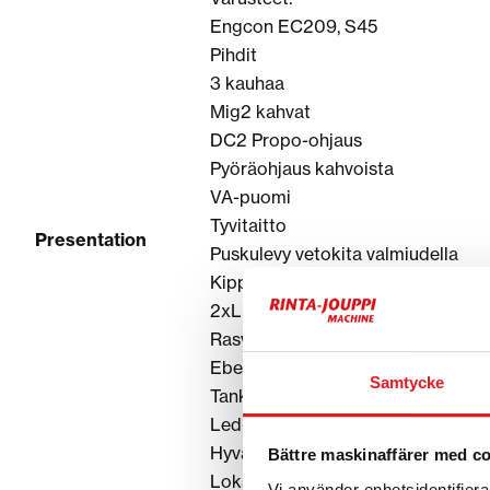
Engcon EC209, S45
Pihdit
3 kauhaa
Mig2 kahvat
DC2 Propo-ohjaus
Pyöräohjaus kahvoista
VA-puomi
Tyvitaitto
Presentation
Puskulevy vetokita valmiudella
Kippihydrauliikka
2xLisähydrauliikka
Rasvari
Eberspächer lämmitin
Samtycke
Tankkauspumppu
Led-työvalot
Hyväkuntoiset pallo/sinkkurenkaa
Bättre maskinaffärer med c
Lokasuojat
Vi använder enhetsidentifierar