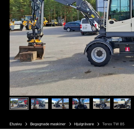
Etusivu
Begagnade maskiner
Hjulgrävare
Terex TW 85