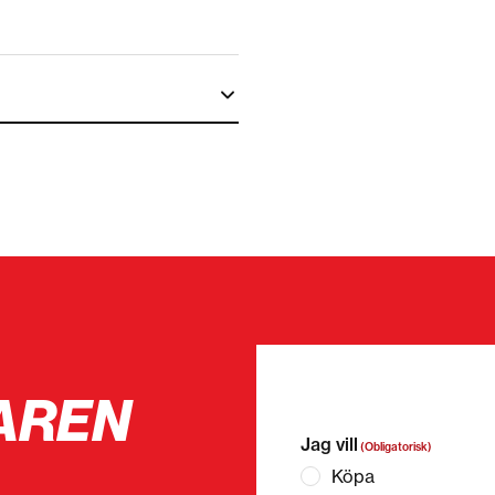
AREN
”
(Obligatorisk)
” anger o
Jag vill
(Obligatorisk)
Köpa