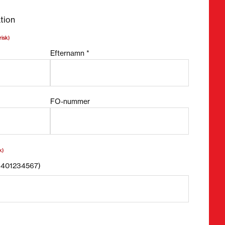
tion
risk)
Efternamn *
FO-nummer
k)
58401234567)