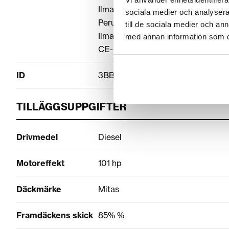
Ilmapenkki lämmityksellä
sociala medier och analysera 
Peruutuskamera
till de sociala medier och a
Ilmastointi
med annan information som du 
CE-hyväksytty
ID
3BBC67E6
TILLÄGGSUPPGIFTER
Drivmedel
Diesel
Motoreffekt
101 hp
Däckmärke
Mitas
Framdäckens skick
85% %