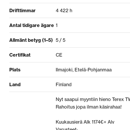
Drifttimmar
4 422 h
Antal tidigare ägare
1
Allmänt betyg (1–5)
5 / 5
Certifikat
CE
Plats
Ilmajoki, Etelä-Pohjanmaa
Land
Finland
Nyt saapui myyntiin hieno Terex TW
Rahoitus jopa ilman käsirahaa!
Kuukausierä Alk 1174€+ Alv
Varusteet: