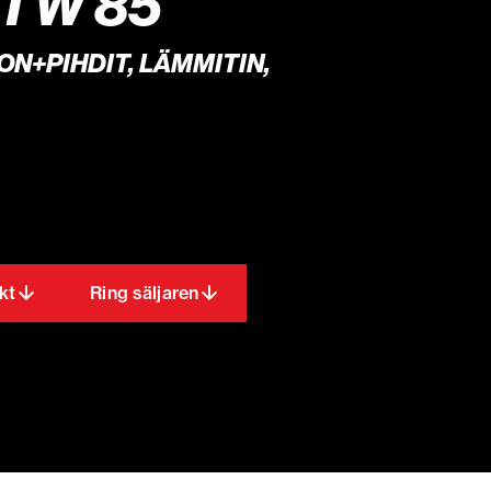
 TW 85
ON+PIHDIT, LÄMMITIN,
kt
Ring säljaren