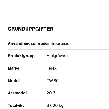
GRUNDUPPGIFTER
Användningsområde
Entreprenad
Produktgrupp
Hjulgrävare
Märke
Terex
Modell
TW 85
Årsmodell
2017
Totalvikt
8 600 kg