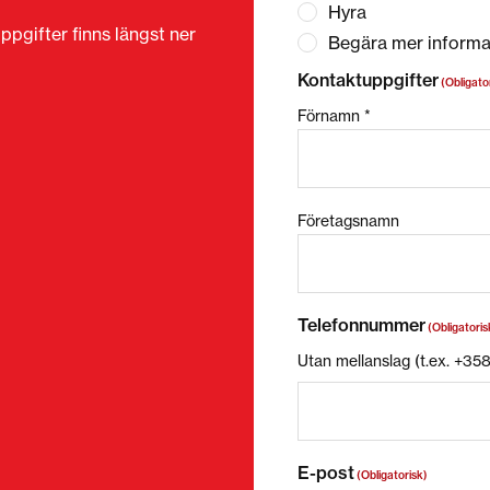
Hyra
ppgifter finns längst ner
Begära mer informa
Kontaktuppgifter
(Obligato
Förnamn *
Företagsnamn
Telefonnummer
(Obligatoris
Utan mellanslag (t.ex. +3
E-post
(Obligatorisk)