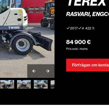
TEREX
RASVARI, ENGC
2017
4 422 h
84 900 €
Pris exkl. moms
Förfrågan om konta