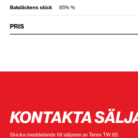
Bakdäckens skick
85% %
PRIS
KONTAKTA SÄLJ
Skicka meddelande till säljaren av Terex TW 85.