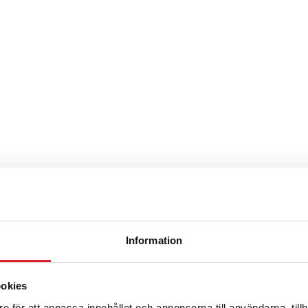
Information
ookies
e för att anpassa innehållet och annonserna till användarna, tillh