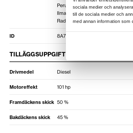
Peruutuskamera
sociala medier och analysera 
Ilmastointi
till de sociala medier och a
Radio
med annan information som du 
ID
8A79A9A3
TILLÄGGSUPPGIFTER
Drivmedel
Diesel
Motoreffekt
101 hp
Framdäckens skick
50 %
Bakdäckens skick
45 %