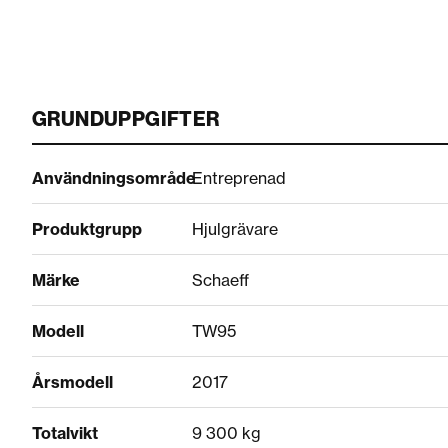
GRUNDUPPGIFTER
Användningsområde
Entreprenad
Produktgrupp
Hjulgrävare
Märke
Schaeff
Modell
TW95
Årsmodell
2017
Totalvikt
9 300 kg