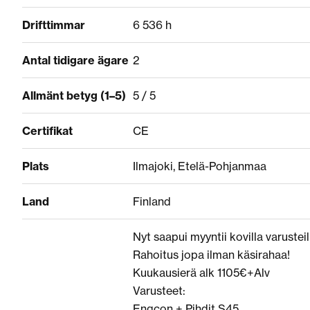
Drifttimmar
6 536 h
Antal tidigare ägare
2
Allmänt betyg (1–5)
5 / 5
Certifikat
CE
Plats
Ilmajoki, Etelä-Pohjanmaa
Land
Finland
Nyt saapui myyntii kovilla varuste
Rahoitus jopa ilman käsirahaa!
Kuukausierä alk 1105€+Alv
Varusteet:
Engcon + Pihdit S45