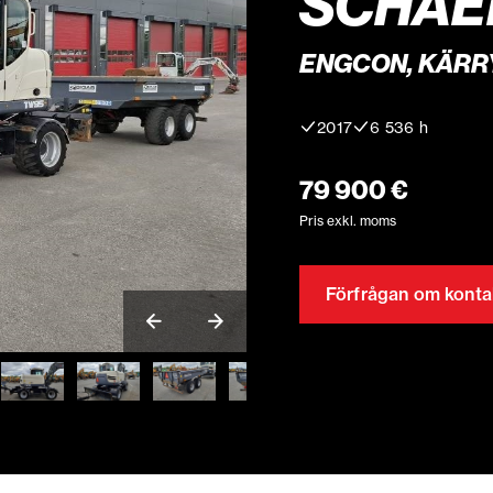
SCHAE
ENGCON, KÄRRY
2017
6 536 h
79 900 €
Pris exkl. moms
Förfrågan om konta