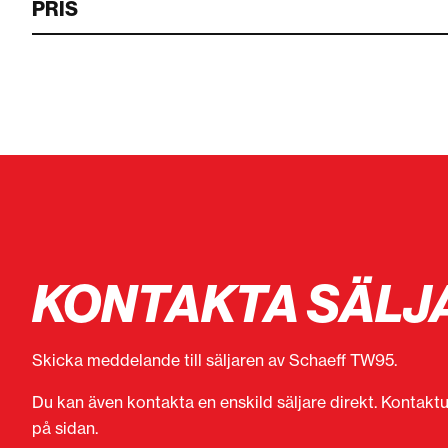
PRIS
KONTAKTA SÄLJ
Skicka meddelande till säljaren av Schaeff TW95.
Du kan även kontakta en enskild säljare direkt. Kontaktu
på sidan.