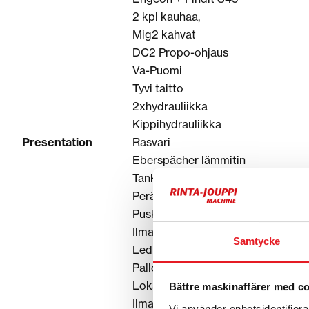
2 kpl kauhaa,
Mig2 kahvat
DC2 Propo-ohjaus
Va-Puomi
Tyvi taitto
2xhydrauliikka
Kippihydrauliikka
Presentation
Rasvari
Eberspächer lämmitin
Tankkauspumppu
Peräkärryt
Puskulevy+ vetokita
Ilmastointi
Samtycke
Led työ-valot
Pallo/sinkkurenkaat
Lokasuojat
Bättre maskinaffärer med c
Ilmapenkki lämmityksellä
Vi använder enhetsidentifierar