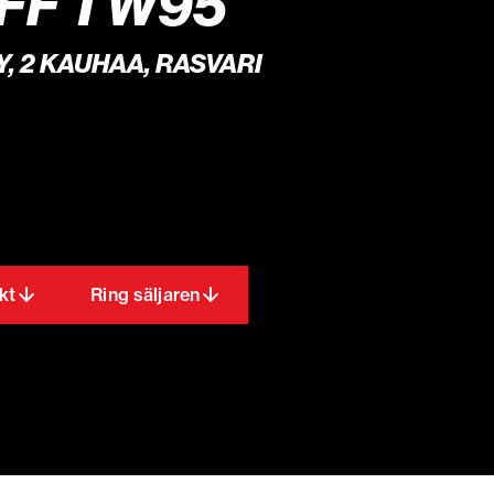
FF TW95
, 2 KAUHAA, RASVARI
kt
Ring säljaren