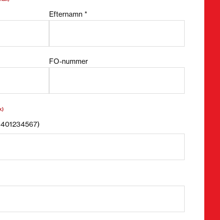
Efternamn *
FO-nummer
k)
58401234567)