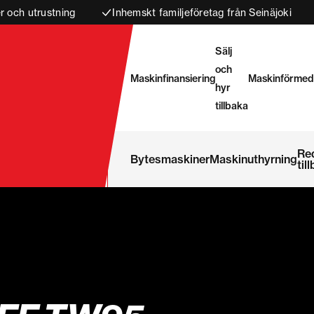
 och utrustning
Inhemskt familjeföretag från Seinäjoki
Sälj
och
Maskinfinansiering
Maskinförmed
hyr
tillbaka
Re
Bytesmaskiner
Maskinuthyrning
til