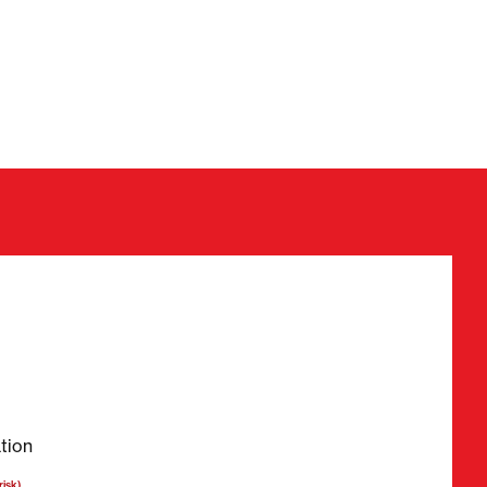
bligatoriska fält
tion
risk)