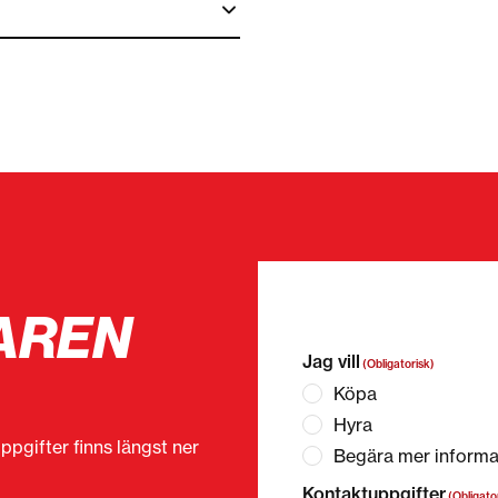
AREN
”
(Obligatorisk)
” anger o
Jag vill
(Obligatorisk)
Köpa
Hyra
ppgifter finns längst ner
Begära mer informa
Kontaktuppgifter
(Obligato