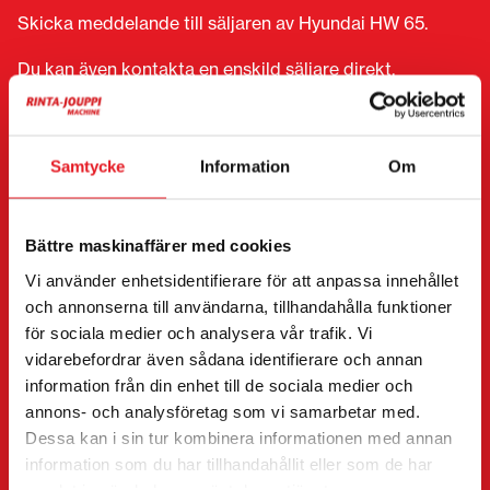
Skicka meddelande till säljaren av Hyundai HW 65.
Du kan även kontakta en enskild säljare direkt.
Kontaktuppgifter finns längst ner på sidan.
”
(Obligatorisk)
” anger obligatoriska fält
Samtycke
Information
Om
Jag vill
(Obligatorisk)
Köpa
Bättre maskinaffärer med cookies
Hyra
Begära mer information
Vi använder enhetsidentifierare för att anpassa innehållet
och annonserna till användarna, tillhandahålla funktioner
Kontaktuppgifter
(Obligatorisk)
för sociala medier och analysera vår trafik. Vi
Förnamn *
Efternamn *
vidarebefordrar även sådana identifierare och annan
information från din enhet till de sociala medier och
annons- och analysföretag som vi samarbetar med.
Dessa kan i sin tur kombinera informationen med annan
Företagsnamn
FO-nummer
information som du har tillhandahållit eller som de har
samlat in när du har använt deras tjänster.