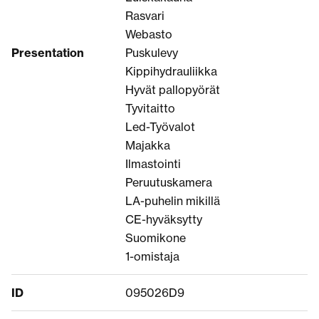
Rasvari
Webasto
Presentation
Puskulevy
Kippihydrauliikka
Hyvät pallopyörät
Tyvitaitto
Led-Työvalot
Majakka
Ilmastointi
Peruutuskamera
LA-puhelin mikillä
CE-hyväksytty
Suomikone
1-omistaja
ID
095026D9