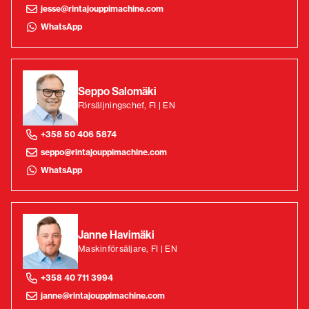
jesse@rintajouppimachine.com
WhatsApp
Seppo Salomäki
Försäljningschef, FI | EN
+358 50 406 5874
seppo@rintajouppimachine.com
WhatsApp
Janne Havimäki
Maskinförsäljare, FI | EN
+358 40 711 3994
janne@rintajouppimachine.com