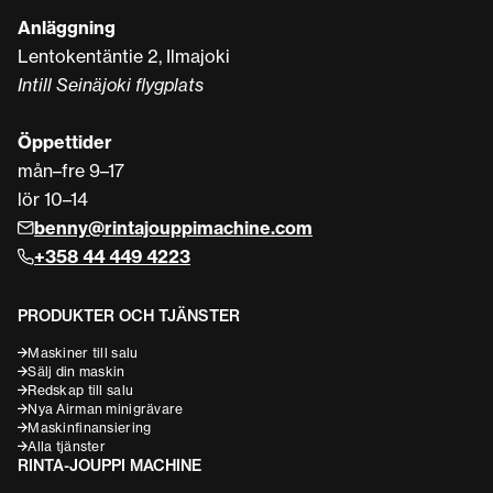
Anläggning
Lentokentäntie 2, Ilmajoki
Intill Seinäjoki flygplats
Öppettider
mån–fre 9–17
lör 10–14
benny@rintajouppimachine.com
+358 44 449 4223
PRODUKTER OCH TJÄNSTER
Maskiner till salu
Sälj din maskin
Redskap till salu
Nya Airman minigrävare
Maskinfinansiering
Alla tjänster
RINTA-JOUPPI MACHINE