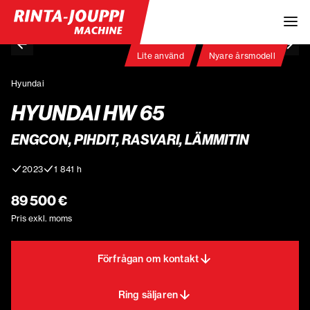
Lite använd
Nyare årsmodell
Hyundai
HYUNDAI HW 65
ENGCON, PIHDIT, RASVARI, LÄMMITIN
2023
1 841 h
89 500 €
Pris exkl. moms
Förfrågan om kontakt
Ring säljaren