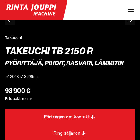
Takeuchi
TAKEUCHI TB 2150 R
PYÖRITTÄJÄ, PIHDIT, RASVARI, LÄMMITIN
2018
3 285 h
93 900 €
Pris exkl. moms
Förfrågan om kontakt
Ring säljaren