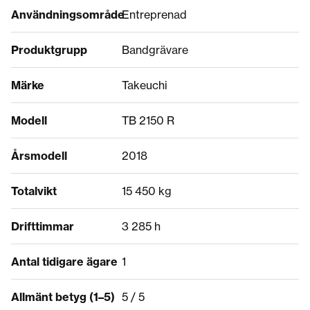
Användningsområde
Entreprenad
Produktgrupp
Bandgrävare
Märke
Takeuchi
Modell
TB 2150 R
Årsmodell
2018
Totalvikt
15 450 kg
Drifttimmar
3 285 h
Antal tidigare ägare
1
Allmänt betyg (1–5)
5 / 5