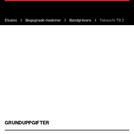
Etusivu
Begagnade maskiner
Bandgrävare
Takeuchi TB 2150 R
GRUNDUPPGIFTER