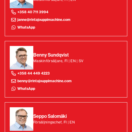
+358 40 711 3994
janne@rintajouppimachine.com
WhatsApp
Benny Sundqvist
Maskinförsäljare, FI | EN | SV
+358 44 449 4223
benny@rintajouppimachine.com
WhatsApp
Seppo Salomäki
Försäljningschef, FI | EN