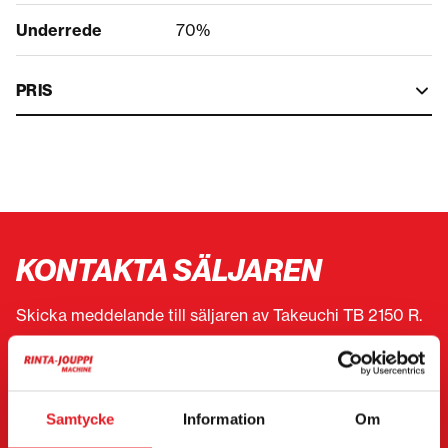
Underrede
70%
PRIS
KONTAKTA SÄLJAREN
Skicka meddelande till säljaren av Takeuchi TB 2150 R.
Du kan även kontakta en enskild säljare direkt.
Kontaktuppgifter finns längst ner på sidan.
Samtycke
Information
Om
”
(Obligatorisk)
” anger obligatoriska fält