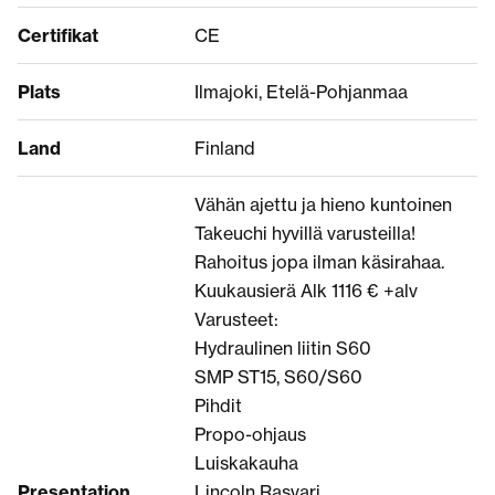
Certifikat
CE
Plats
Ilmajoki, Etelä-Pohjanmaa
Land
Finland
Vähän ajettu ja hieno kuntoinen
Takeuchi hyvillä varusteilla!
Rahoitus jopa ilman käsirahaa.
Kuukausierä Alk 1116 € +alv
Varusteet:
Hydraulinen liitin S60
SMP ST15, S60/S60
Pihdit
Propo-ohjaus
Luiskakauha
Presentation
Lincoln Rasvari