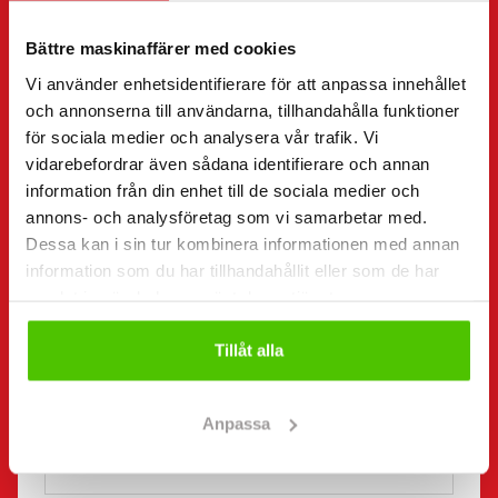
Jag vill
(Obligatorisk)
Bättre maskinaffärer med cookies
Köpa
Hyra
Vi använder enhetsidentifierare för att anpassa innehållet
och annonserna till användarna, tillhandahålla funktioner
Begära mer information
för sociala medier och analysera vår trafik. Vi
Kontaktuppgifter
(Obligatorisk)
vidarebefordrar även sådana identifierare och annan
Förnamn *
Efternamn *
information från din enhet till de sociala medier och
annons- och analysföretag som vi samarbetar med.
Dessa kan i sin tur kombinera informationen med annan
information som du har tillhandahållit eller som de har
Företagsnamn
FO-nummer
samlat in när du har använt deras tjänster.
Tillåt alla
Telefonnummer
(Obligatorisk)
Utan mellanslag (t.ex. +358401234567)
Anpassa