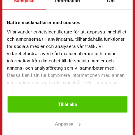
Samtycke
Information
Om
Förnamn *
Efternamn *
Bättre maskinaffärer med cookies
Vi använder enhetsidentifierare för att anpassa innehållet
Företagsnamn
FO-nummer
och annonserna till användarna, tillhandahålla funktioner
för sociala medier och analysera vår trafik. Vi
vidarebefordrar även sådana identifierare och annan
Telefonnummer
information från din enhet till de sociala medier och
(Obligatorisk)
annons- och analysföretag som vi samarbetar med.
Utan mellanslag (t.ex. +358401234567)
Dessa kan i sin tur kombinera informationen med annan
information som du har tillhandahållit eller som de har
samlat in när du har använt deras tjänster.
E-post
(Obligatorisk)
Tillåt alla
Anpassa
Samtycke
(Obligatorisk)