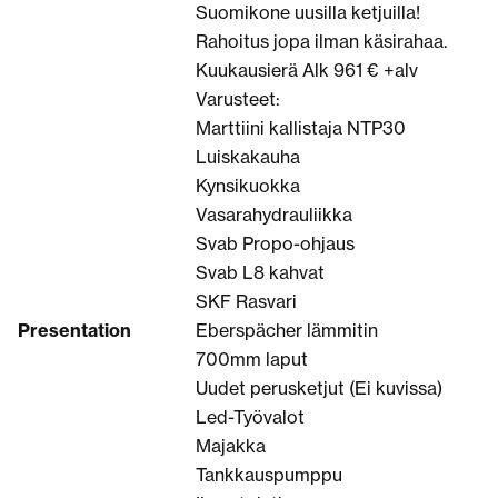
Suomikone uusilla ketjuilla!
Rahoitus jopa ilman käsirahaa.
Kuukausierä Alk 961 € +alv
Varusteet:
Marttiini kallistaja NTP30
Luiskakauha
Kynsikuokka
Vasarahydrauliikka
Svab Propo-ohjaus
Svab L8 kahvat
SKF Rasvari
Presentation
Eberspächer lämmitin
700mm laput
Uudet perusketjut (Ei kuvissa)
Led-Työvalot
Majakka
Tankkauspumppu