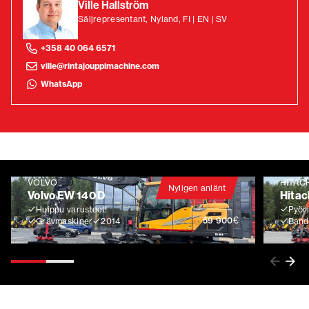
Ville Hallström
Säljrepresentant, Nyland, FI | EN | SV
+358 40 064 6571
ville@rintajouppimachine.com
WhatsApp
VOLVO
HITAC
Nyligen anlänt
Volvo EW 140 D
Hitac
Huippu varusteet!
Pyöri
€
59 900
Grävmaskiner
2014
Band