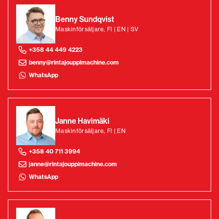
Benny Sundqvist
Maskinförsäljare, FI | EN | SV
+358 44 449 4223
benny@rintajouppimachine.com
WhatsApp
Janne Havimäki
Maskinförsäljare, FI | EN
+358 40 711 3994
janne@rintajouppimachine.com
WhatsApp