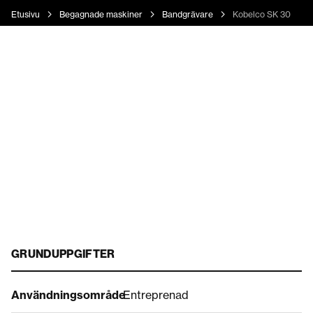
Etusivu
Begagnade maskiner
Bandgrävare
Kobelco SK 300 LC
GRUNDUPPGIFTER
Användningsområde
Entreprenad