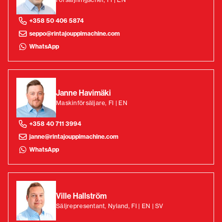
+358 50 406 5874
seppo@rintajouppimachine.com
WhatsApp
Janne Havimäki
Maskinförsäljare, FI | EN
+358 40 711 3994
janne@rintajouppimachine.com
WhatsApp
Ville Hallström
Säljrepresentant, Nyland, FI | EN | SV