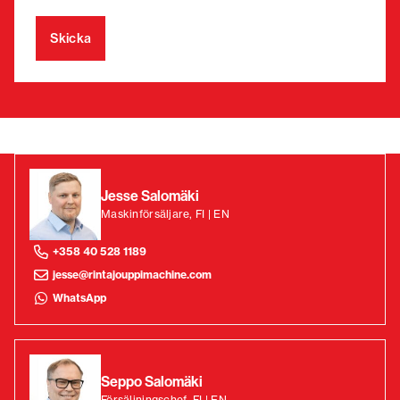
Jesse Salomäki
Maskinförsäljare, FI | EN
+358 40 528 1189
jesse@rintajouppimachine.com
WhatsApp
Seppo Salomäki
Försäljningschef, FI | EN