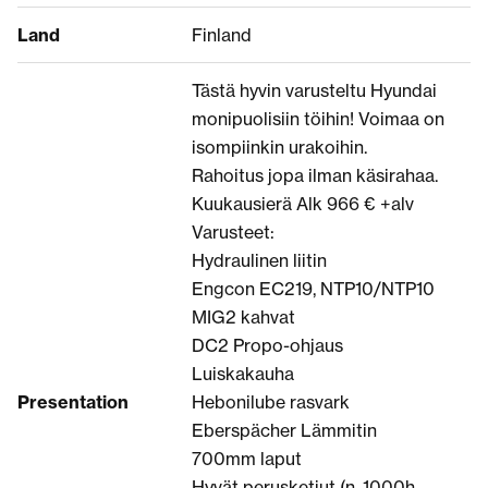
Land
Finland
Tästä hyvin varusteltu Hyundai
monipuolisiin töihin! Voimaa on
isompiinkin urakoihin.
Rahoitus jopa ilman käsirahaa.
Kuukausierä Alk 966 € +alv
Varusteet:
Hydraulinen liitin
Engcon EC219, NTP10/NTP10
MIG2 kahvat
DC2 Propo-ohjaus
Luiskakauha
Presentation
Hebonilube rasvark
Eberspächer Lämmitin
700mm laput
Hyvät perusketjut (n. 1000h