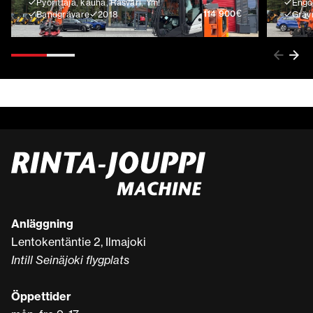
Pyörittäjä, kauha, Rasvari, Ym!
Engco
€
114 900
Bandgrävare
2018
Gräv
Anläggning
Lentokentäntie 2, Ilmajoki
Intill Seinäjoki flygplats
Öppettider