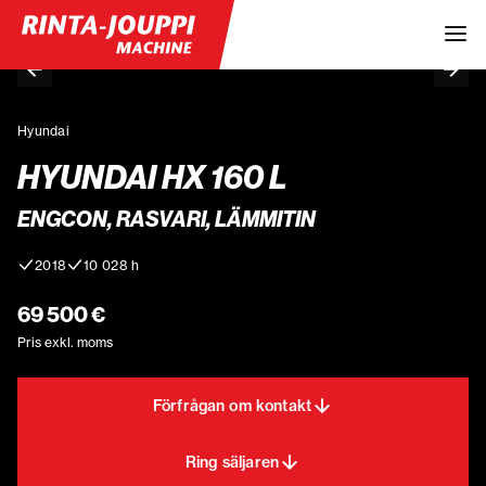
Hyundai
HYUNDAI HX 160 L
ENGCON, RASVARI, LÄMMITIN
2018
10 028 h
69 500 €
Pris exkl. moms
Förfrågan om kontakt
Ring säljaren