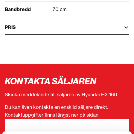
Bandbredd
70 cm
PRIS
KONTAKTA SÄLJAREN
Skicka meddelande till säljaren av Hyundai HX 160 L.
Du kan även kontakta en enskild säljare direkt.
Kontaktuppgifter finns längst ner på sidan.
”
(Obligatorisk)
” anger obligatoriska fält