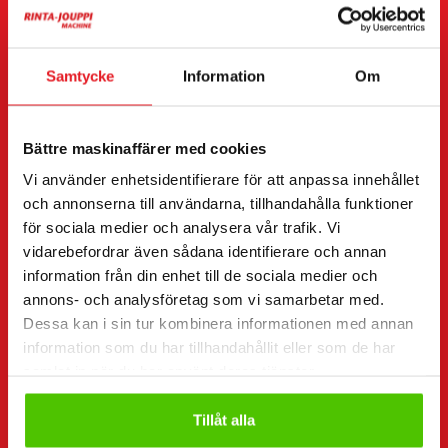
Jag vill
(Obligatorisk)
Köpa
Hyra
Samtycke
Information
Om
Begära mer information
Kontaktuppgifter
(Obligatorisk)
Bättre maskinaffärer med cookies
Förnamn *
Efternamn *
Vi använder enhetsidentifierare för att anpassa innehållet
och annonserna till användarna, tillhandahålla funktioner
för sociala medier och analysera vår trafik. Vi
vidarebefordrar även sådana identifierare och annan
Företagsnamn
FO-nummer
information från din enhet till de sociala medier och
annons- och analysföretag som vi samarbetar med.
Dessa kan i sin tur kombinera informationen med annan
Telefonnummer
information som du har tillhandahållit eller som de har
(Obligatorisk)
samlat in när du har använt deras tjänster.
Utan mellanslag (t.ex. +358401234567)
Tillåt alla