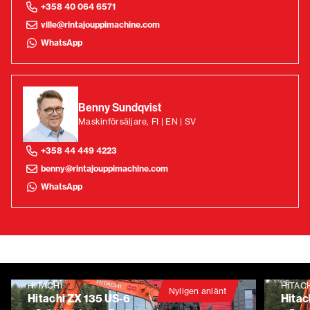
+358 40 064 6571
ville@rintajouppimachine.com
WhatsApp
Benny Sundqvist
Maskinförsäljare, FI | EN | SV
+358 44 449 4223
benny@rintajouppimachine.com
WhatsApp
HITACHI
HITAC
Nyligen anlänt
Hitachi ZX 135 US-6
Hitac