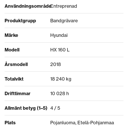
Användningsområde
Entreprenad
Produktgrupp
Bandgrävare
Märke
Hyundai
Modell
HX 160 L
Årsmodell
2018
Totalvikt
18 240 kg
Drifttimmar
10 028 h
Allmänt betyg (1–5)
4 / 5
Plats
Pojanluoma, Etelä-Pohjanmaa