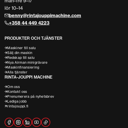
mån–fre 9–17
lör 10–14
benny@rintajouppimachine.com
+358 44 449 4223
PRODUKTER OCH TJÄNSTER
Maskiner till salu
Sälj din maskin
Redskap till salu
Nya Airman minigrävare
Maskinfinansiering
Alla tjänster
RINTA-JOUPPI MACHINE
Om oss
Kontakt oss
Prenumerera på nyhetsbrev
Lediga jobb
rintajouppi.fi