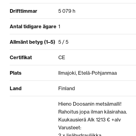
Drifttimmar
5 079 h
Antal tidigare ägare
1
Allmänt betyg (1–5)
5 / 5
Certifikat
CE
Plats
Ilmajoki, Etelä-Pohjanmaa
Land
Finland
Hieno Doosanin metsämalli!
Rahoitus jopa ilman käsirahaa.
Kuukausierä Alk 1213 € +alv
Varusteet:
2 x lisähydrauliikka