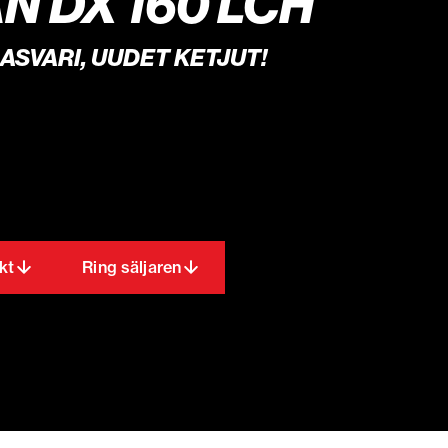
 DX 160 LCH
ASVARI, UUDET KETJUT!
kt
Ring säljaren