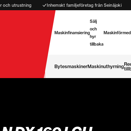
 och utrustning
Inhemskt familjeföretag från Seinäjoki
Sälj
och
Maskinfinansiering
Maskinförmed
hyr
tillbaka
Re
Bytesmaskiner
Maskinuthyrning
til