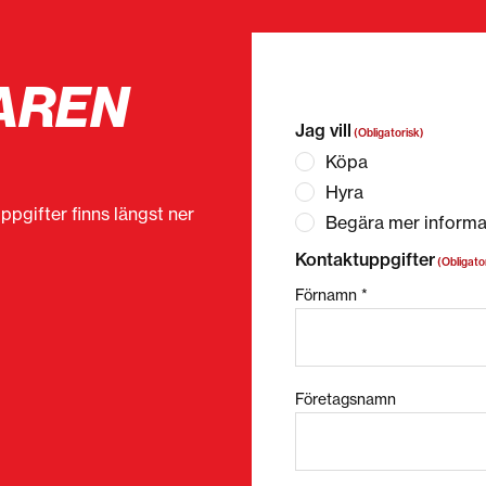
AREN
”
(Obligatorisk)
” anger o
Jag vill
(Obligatorisk)
Köpa
Hyra
ppgifter finns längst ner
Begära mer informa
Kontaktuppgifter
(Obligato
Förnamn *
Företagsnamn