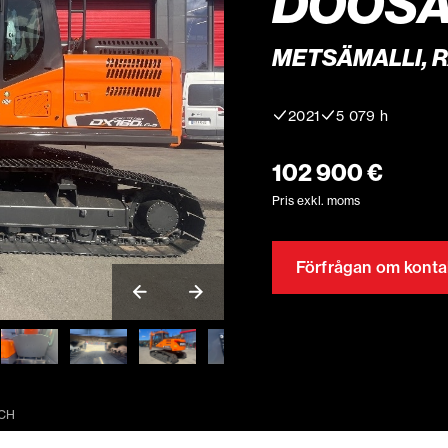
DOOSAN
METSÄMALLI, R
2021
5 079 h
102 900 €
Pris exkl. moms
Förfrågan om konta
LCH