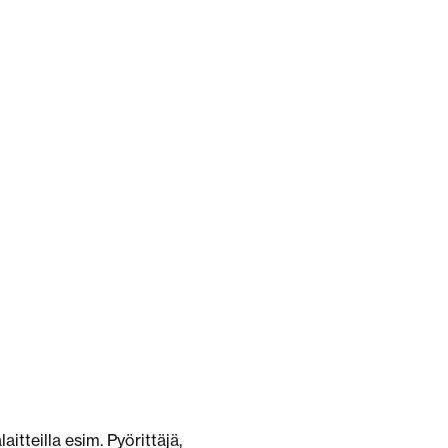
aitteilla esim. Pyörittäjä,