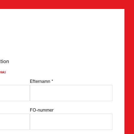
bligatoriska fält
tion
risk)
Efternamn *
FO-nummer