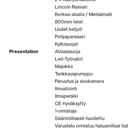
Lincoln Rasvari
Korkea-alusta / Metsämalli
800mm telat
Uudet ketjut!
Pohjapanssari
Kylkisuojat
Presentation
Alalasisuoja
Led-Työvalot
Majakka
Tankkauspumppu
Peruutus ja sivukamera
Ilmastointi
Ilmapenkki
CE-hyväksytty
1-omistaja
Säännöllisesti huollettu
Varustelu onnistuu haluamillasi lisäl