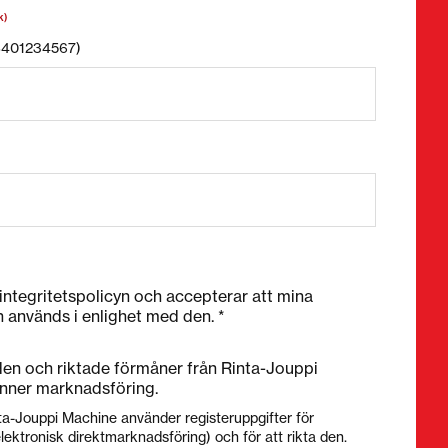
k)
58401234567)
 integritetspolicyn och accepterar att mina
h används i enlighet med den. *
nden och riktade förmåner från Rinta-Jouppi
nner marknadsföring.
ta-Jouppi Machine använder registeruppgifter för
lektronisk direktmarknadsföring) och för att rikta den.