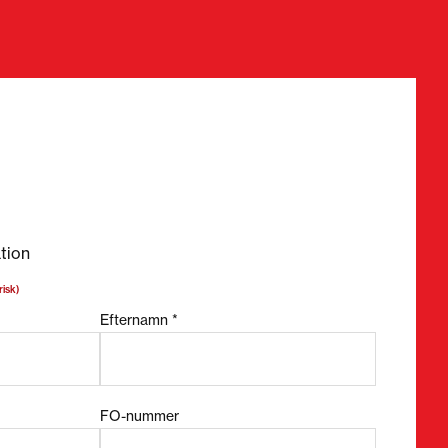
bligatoriska fält
tion
risk)
Efternamn *
FO-nummer