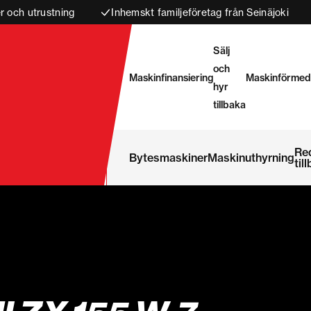
 och utrustning
Inhemskt familjeföretag från Seinäjoki
Sälj
och
Maskinfinansiering
Maskinförmed
hyr
tillbaka
Re
Bytesmaskiner
Maskinuthyrning
til