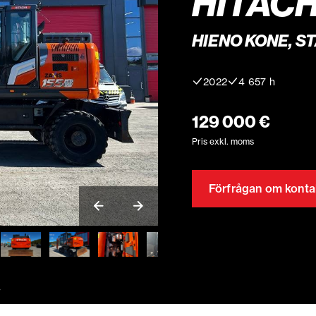
HITACH
HIENO KONE, ST
2022
4 657 h
129 000 €
Pris exkl. moms
Förfrågan om konta
7