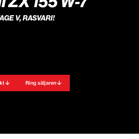
I ZX 155 W-7
AGE V, RASVARI!
kt
Ring säljaren