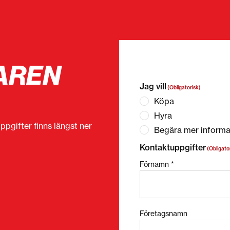
AREN
”
(Obligatorisk)
” anger o
Jag vill
(Obligatorisk)
Köpa
Hyra
ppgifter finns längst ner
Begära mer informa
Kontaktuppgifter
(Obligato
Förnamn *
Företagsnamn