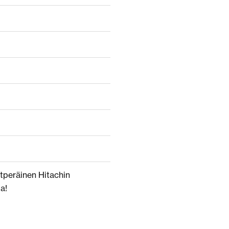
hytperäinen Hitachin
a!