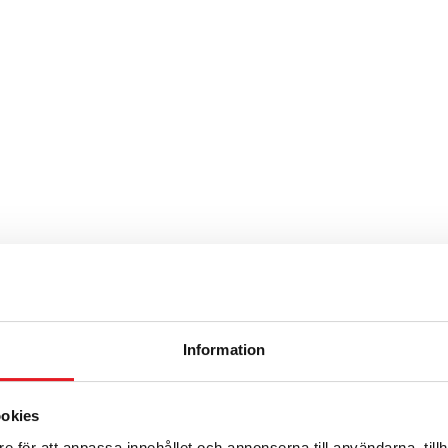
ittäjät kauhat ja
.
Information
ookies
e för att anpassa innehållet och annonserna till användarna, tillh