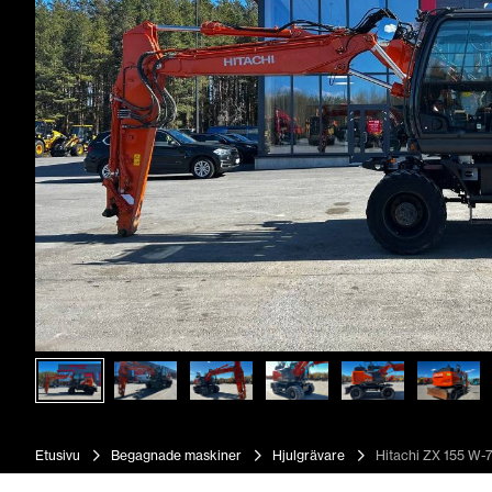
Etusivu
Begagnade maskiner
Hjulgrävare
Hitachi ZX 155 W-