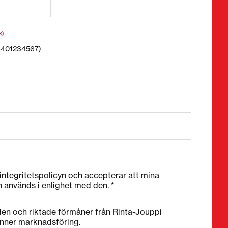
k)
58401234567)
 integritetspolicyn och accepterar att mina
h används i enlighet med den. *
nden och riktade förmåner från Rinta-Jouppi
nner marknadsföring.