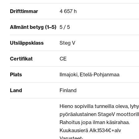
Drifttimmar
4 657 h
Allmänt betyg (1–5)
5 / 5
Utsläppsklass
Steg V
Certifikat
CE
Plats
Ilmajoki, Etelä-Pohjanmaa
Land
Finland
Hieno sopivilla tunneilla oleva, ly
pyöräalustainen StageV moottorill
Rahoitus jopa ilman käsirahaa.
Kuukausierä Alk.1534€+alv
Varusteet: