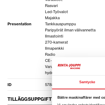
Rasvari
Led-Työvalot
Majakka
Presentation
Tankkauspumppu
Paripyörät ilman välivannetta
Ilmastointi
270-kamerat
Ilmapenkki
Radio
CE-hyväksytty
Varustellaan toiveiden mukaan pyör
hydrauliikan muutostyöt, kysy lisää
Samtycke
ID
57881A4A
Bättre maskinaffärer med c
TILLÄGGSUPPGIFTER
Vi använder enhetsidentifierar