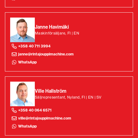
Janne Havimäki
Maskinförsäljare, FI | EN
+358 40 711 3994
janne@rintajouppimachine.com
WhatsApp
Ville Hallström
Säljrepresentant, Nyland, FI | EN | SV
+358 40 064 6571
ville@rintajouppimachine.com
WhatsApp