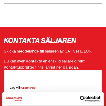
KONTAKTA SÄLJAREN
Skicka meddelande till säljaren av CAT 314 E LCR.
Du kan även kontakta en enskild säljare direkt.
Kontaktuppgifter finns längst ner på sidan.
”
(Obligatorisk)
” anger obligatoriska fält
Jag vill
(Obligatorisk)
Köpa
Hyra
Begära mer information