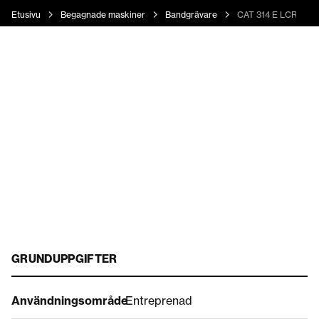
Etusivu
Begagnade maskiner
Bandgrävare
CAT 314 E LCR
GRUNDUPPGIFTER
Användningsområde
Entreprenad