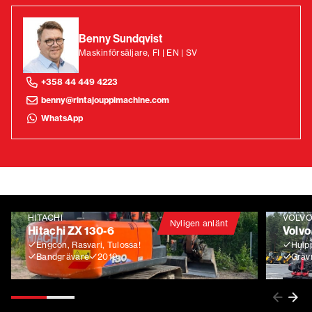
Benny Sundqvist
Maskinförsäljare, FI | EN | SV
+358 44 449 4223
benny@rintajouppimachine.com
WhatsApp
HITACHI
VOLV
Nyligen anlänt
Hitachi ZX 130-6
Volvo
Engcon, Rasvari, Tulossa!
Huip
Bandgrävare
2019
Gräv