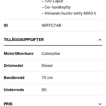
– 700 Laput
– Ce- hyväksytty
– Viimeisin huolto tehty 6663 h
ID
96FFC7AB
TILLÄGGSUPPGIFTER
Motortillverkare
Caterpillar
Drivmedel
Diesel
Bandbredd
70 cm
Underrede
80
PRIS