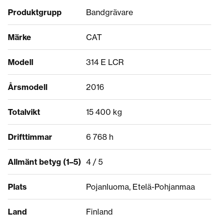
Produktgrupp
Bandgrävare
Märke
CAT
Modell
314 E LCR
Årsmodell
2016
Totalvikt
15 400 kg
Drifttimmar
6 768 h
Allmänt betyg (1–5)
4 / 5
Plats
Pojanluoma, Etelä-Pohjanmaa
Land
Finland