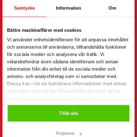
Samtycke
Information
Om
Kontaktuppgifter
(Obligatorisk)
Förnamn *
Efternamn *
Bättre maskinaffärer med cookies
Vi använder enhetsidentifierare för att anpassa innehållet
och annonserna till användarna, tillhandahålla funktioner
Företagsnamn
FO-nummer
för sociala medier och analysera vår trafik. Vi
vidarebefordrar även sådana identifierare och annan
information från din enhet till de sociala medier och
Telefonnummer
annons- och analysföretag som vi samarbetar med.
(Obligatorisk)
Dessa kan i sin tur kombinera informationen med annan
Utan mellanslag (t.ex. +358401234567)
information som du har tillhandahållit eller som de har
samlat in när du har använt deras tjänster.
Tillåt alla
E-post
(Obligatorisk)
Anpassa